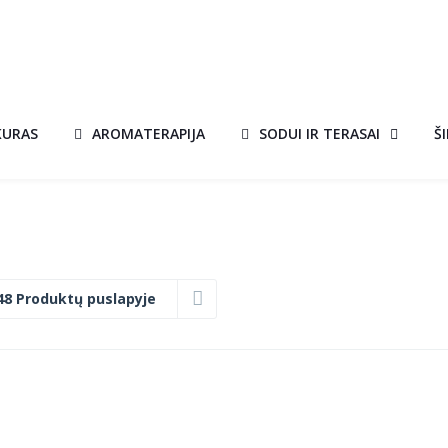
KURAS
AROMATERAPIJA
SODUI IR TERASAI
Š
48 Produktų puslapyje
A
KEPSNINĖ
A!
AKCIJA!
al
Current
0
FARREL