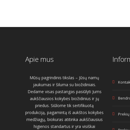
Apie mus
Infor
Mūsų pagrindinis tikslas – Jūsų namų
Kontak
jaukumas ir šiluma su biožidiniais.
Dedame visas pastangas pasiūlyti Jums
Bendro
aukščiausios kokybės biožidinius ir jų
priedus. Siūlome tik sertifikuotą
produkciją, pagamintą iš aukštos kokybės
Prekių
medžiagų, biokuras atitinka aukščiausius
higienos standartus ir yra visiškai
Prekių