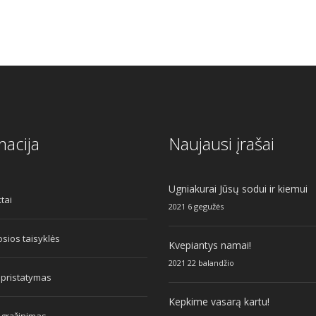
macija
Naujausi įrašai
Ugniakurai Jūsų sodui ir kiemui
tai
2021 6 gegužės
sios taisyklės
Kvepiantys namai!
2021 22 balandžio
 pristatymas
Kepkime vasarą kartu!
 grąžinimas