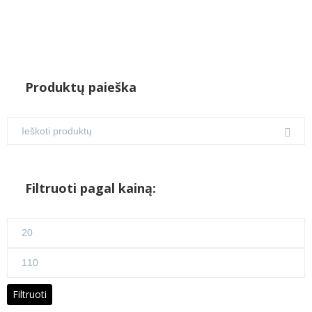
Produktų paieška
Filtruoti pagal kainą:
Min
kaina
Maks
kaina
Filtruoti