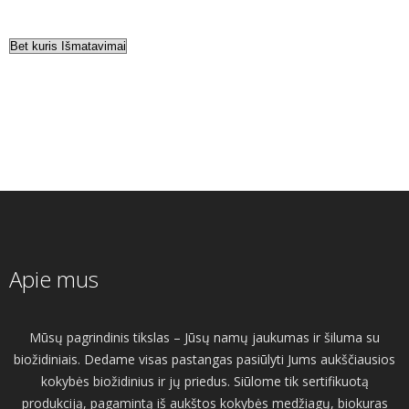
Apie mus
Mūsų pagrindinis tikslas – Jūsų namų jaukumas ir šiluma su
biožidiniais. Dedame visas pastangas pasiūlyti Jums aukščiausios
kokybės biožidinius ir jų priedus. Siūlome tik sertifikuotą
produkciją, pagamintą iš aukštos kokybės medžiagų, biokuras