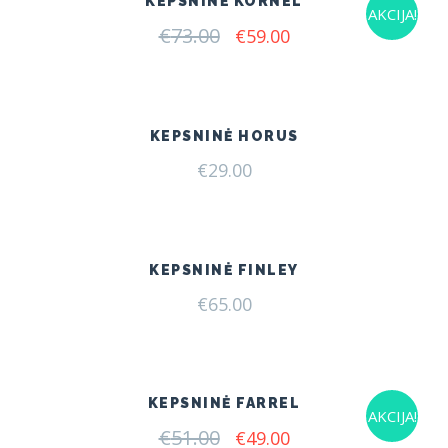
KEPSNINĖ KORNEL
AKCIJA!
€
73.00
Original
Current
€
59.00
price
price
was:
is:
€73.00.
€59.00.
KEPSNINĖ HORUS
€
29.00
KEPSNINĖ FINLEY
€
65.00
KEPSNINĖ FARREL
AKCIJA!
€
51.00
Original
Current
€
49.00