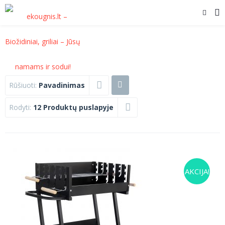
Rūšiuoti:
Pavadinimas
Rodyti:
12 Produktų puslapyje
AKCIJA!