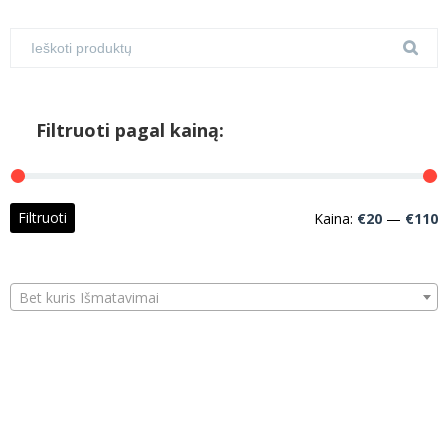
Filtruoti pagal kainą:
M
M
Filtruoti
Kaina:
€20
—
€110
k
k
Bet kuris Išmatavimai