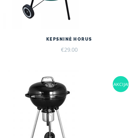
KEPSNINĖ HORUS
€
29.00
AKCIJA!