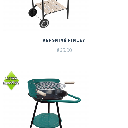
KEPSNINĖ FINLEY
€
65.00