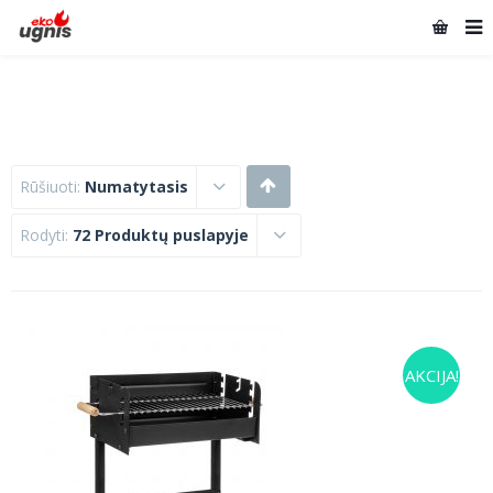
Rūšiuoti:
Numatytasis
Rodyti:
72 Produktų puslapyje
AKCIJA!