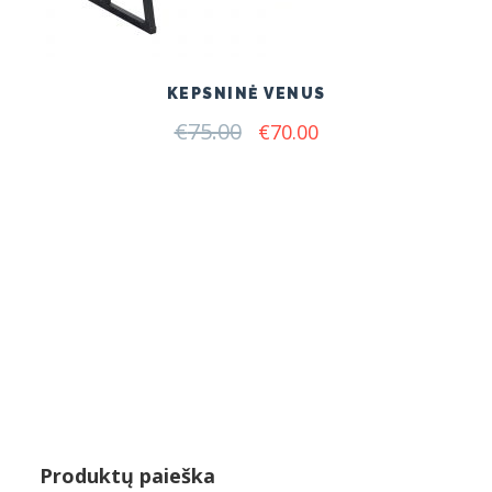
KEPSNINĖ VENUS
€
75.00
Original
Current
€
70.00
price
price
was:
is:
€75.00.
€70.00.
Produktų paieška