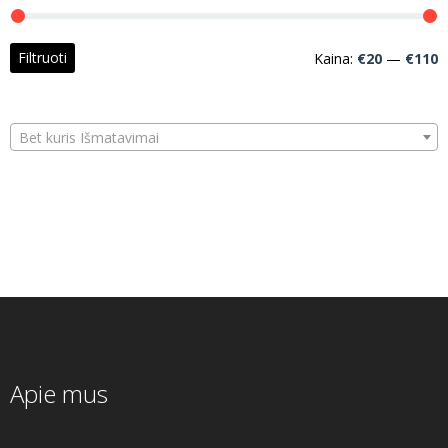
M
M
Filtruoti
Kaina:
€20
—
€110
k
k
Bet kuris Išmatavimai
Apie mus