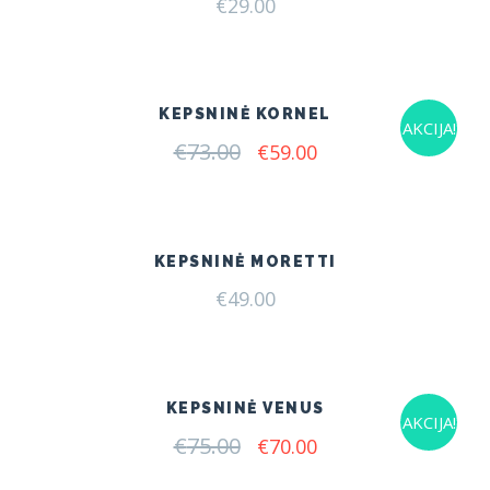
€
29.00
KEPSNINĖ KORNEL
AKCIJA!
€
73.00
Original
Current
€
59.00
price
price
was:
is:
€73.00.
€59.00.
KEPSNINĖ MORETTI
€
49.00
KEPSNINĖ VENUS
AKCIJA!
€
75.00
Original
Current
€
70.00
price
price
was:
is: