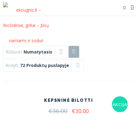
Rūšiuoti:
Numatytasis
Rodyti:
72 Produktų puslapyje
KEPSNINĖ BILOTTI
AKCIJA!
€
36.00
Original
Current
€
30.00
price
price
was:
is:
€36.00.
€30.00.