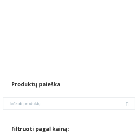
€75.00.
€70.00.
Produktų paieška
Filtruoti pagal kainą: