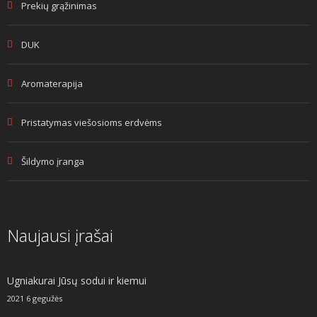
Prekių grąžinimas
DUK
Aromaterapija
Pristatymas viešosioms erdvėms
Šildymo įranga
Naujausi įrašai
Ugniakurai Jūsų sodui ir kiemui
2021 6 gegužės