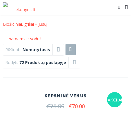
Rūšiuoti:
Numatytasis
Rodyti:
72 Produktų puslapyje
KEPSNINĖ VENUS
AKCIJA!
€
75.00
Original
Current
€
70.00
price
price
was:
is:
€75.00.
€70.00.