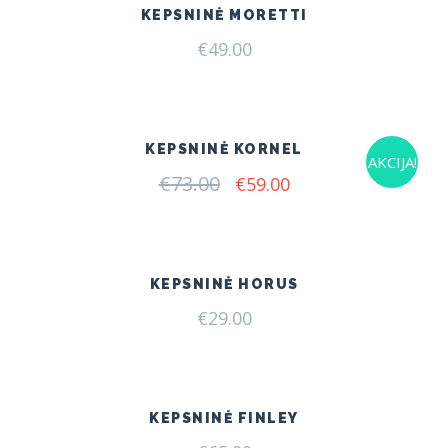
KEPSNINĖ MORETTI
€
49.00
KEPSNINĖ KORNEL
AKCIJA!
€
73.00
Original
Current
€
59.00
price
price
was:
is:
€73.00.
€59.00.
KEPSNINĖ HORUS
€
29.00
KEPSNINĖ FINLEY