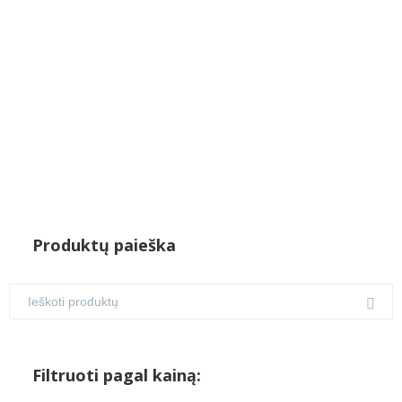
€36.00.
€30.00.
Produktų paieška
Filtruoti pagal kainą: