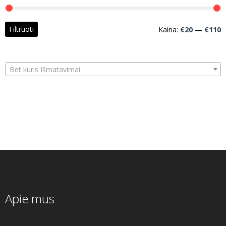
M
M
Filtruoti
Kaina:
€20
—
€110
k
k
Bet kuris Išmatavimai
Apie mus