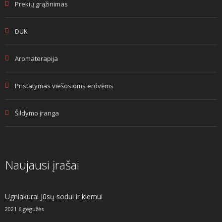
Prekių grąžinimas
DUK
Aromaterapija
Pristatymas viešosioms erdvėms
Šildymo įranga
Naujausi įrašai
Ugniakurai Jūsų sodui ir kiemui
2021 6 gegužės