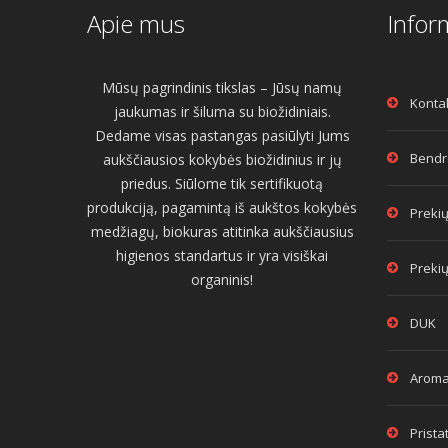
Apie mus
Infor
Mūsų pagrindinis tikslas – Jūsų namų
Konta
jaukumas ir šiluma su biožidiniais.
Dedame visas pastangas pasiūlyti Jums
Bendro
aukščiausios kokybės biožidinius ir jų
priedus. Siūlome tik sertifikuotą
produkciją, pagamintą iš aukštos kokybės
Prekių
medžiagų, biokuras atitinka aukščiausius
higienos standartus ir yra visiškai
Prekių
organinis!
DUK
Aroma
Prist