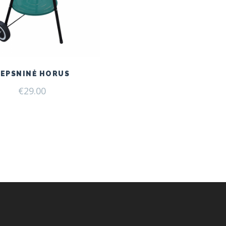
KEPSNINĖ HORUS
€
29.00