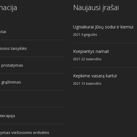
macija
Naujausi įrašai
Ugniakurai Jūsų sodui ir kiemui
ktai
2021 6 gegužės
sios taisyklės
Kvepiantys namai!
2021 22 balandžio
 pristatymas
Kepkime vasarą kartu!
 grąžinimas
2021 13 balandžio
terapija
atymas viešosioms erdvėms