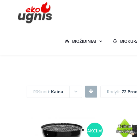
BIOŽIDINIAI
BIOKUR
Rūšiuoti:
Kaina
Rodyti:
72 Pro
AKCIJA!