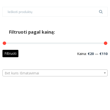
Filtruoti pagal kainą:
M
M
Filtruoti
Kaina:
€20
—
€110
k
k
Bet kuris Išmatavimai