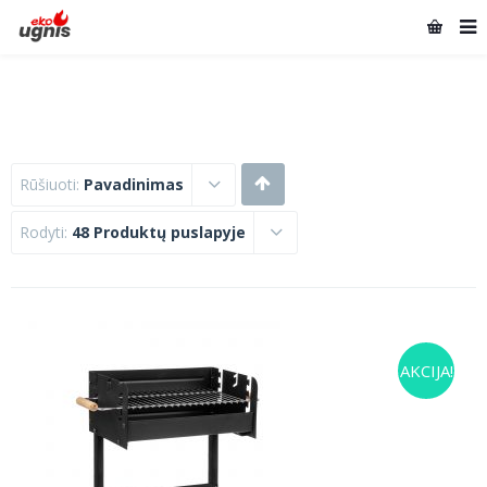
Rūšiuoti:
Pavadinimas
Rodyti:
48 Produktų puslapyje
AKCIJA!