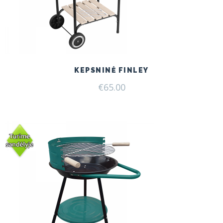
KEPSNINĖ FINLEY
€
65.00