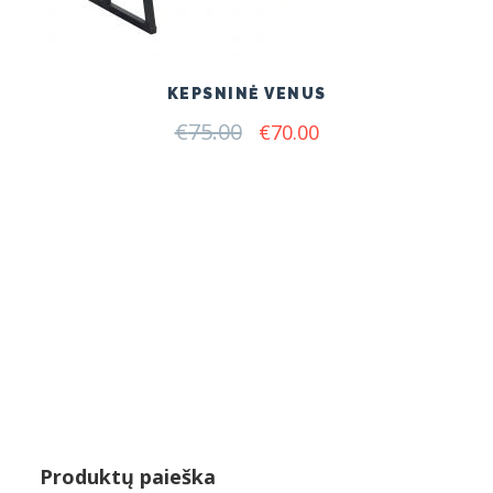
KEPSNINĖ VENUS
€
75.00
Original
Current
€
70.00
price
price
was:
is:
€75.00.
€70.00.
Produktų paieška