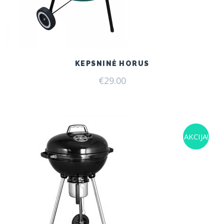
KEPSNINĖ HORUS
€
29.00
AKCIJA!