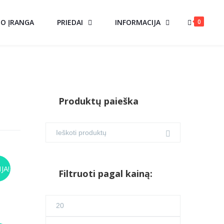
0
MO ĮRANGA
PRIEDAI
INFORMACIJA
Produktų paieška
JA!
Filtruoti pagal kainą:
rent
ce
Min
.00.
kaina
Maks