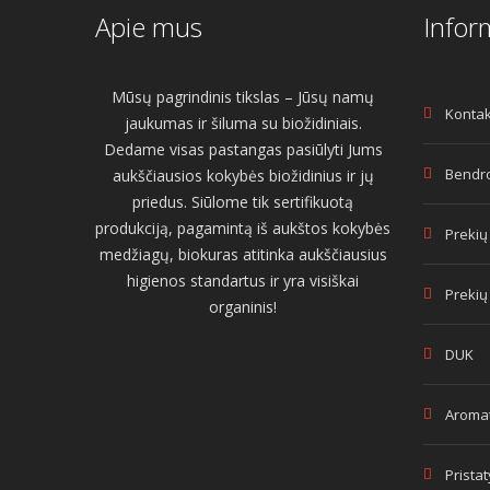
Apie mus
Infor
Mūsų pagrindinis tikslas – Jūsų namų
Kontak
jaukumas ir šiluma su biožidiniais.
Dedame visas pastangas pasiūlyti Jums
Bendro
aukščiausios kokybės biožidinius ir jų
priedus. Siūlome tik sertifikuotą
produkciją, pagamintą iš aukštos kokybės
Prekių
medžiagų, biokuras atitinka aukščiausius
higienos standartus ir yra visiškai
Prekių
organinis!
DUK
Aromat
Prista