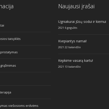
macija
Naujausi įrašai
Ugniakurai Jūsų sodui ir kiemui
tai
2021 6 gegužės
sios taisyklės
Kvepiantys namai!
2021 22 balandžio
 pristatymas
Kepkime vasarą kartu!
 grąžinimas
2021 13 balandžio
erapija
tymas viešosioms erdvėms