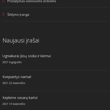
Pristatymas viešosioms erdvėms
Šildymo įranga
Naujausi įrašai
Ugniakurai Jūsų sodui ir kiemui
2021 6 gegužės
Kvepiantys namai!
2021 22 balandžio
Kepkime vasarą kartu!
2021 13 balandžio