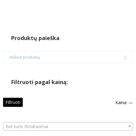
Produktų paieška
Filtruoti pagal kainą:
M
M
Filtruoti
Kaina:
—
k
k
Bet kuris Išmatavimai