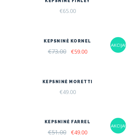
KEPSNINĖ FINLEY
€
65.00
KEPSNINĖ KORNEL
AKCIJA!
€
73.00
Original
Current
€
59.00
price
price
was:
is:
€73.00.
€59.00.
KEPSNINĖ MORETTI
€
49.00
KEPSNINĖ FARREL
AKCIJA!
€
51.00
Original
Current
€
49.00