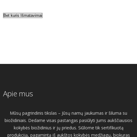
Apie mus
Mūsų pagrindinis tikslas – Jūsų namų jaukumas ir šiluma su
biožidiniais. Dedame visas pastangas pasiūlyti Jums aukščiausios
kokybės biožidinius ir jų priedus. Siūlome tik sertifikuotą
produkciją, pagamintą iš aukštos kokybės medžiagų, biokuras