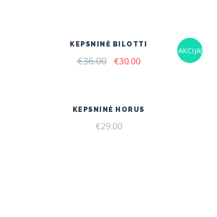
price
price
was:
is:
€51.00.
€49.00.
KEPSNINĖ BILOTTI
AKCIJA!
€
36.00
Original
Current
€
30.00
price
price
was:
is:
€36.00.
€30.00.
KEPSNINĖ HORUS
€
29.00