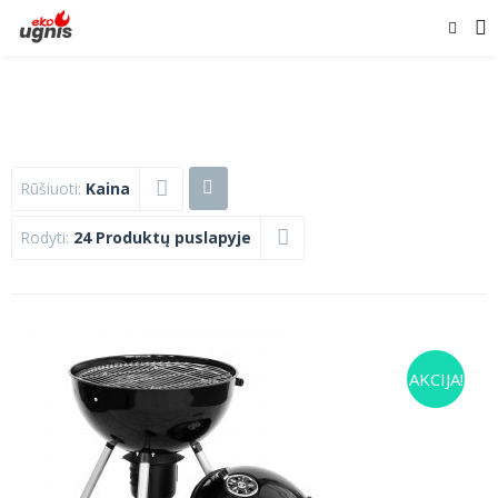
Rūšiuoti:
Kaina
Rodyti:
24 Produktų puslapyje
AKCIJA!