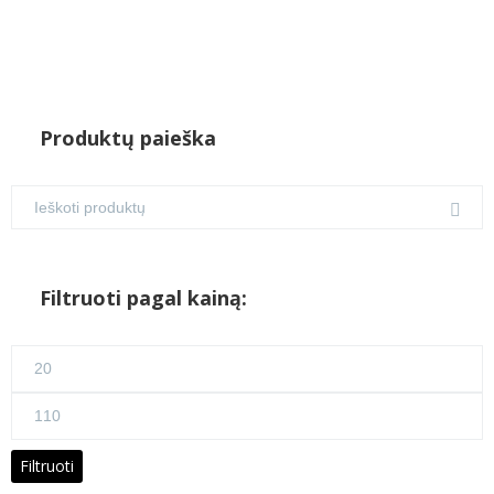
Produktų paieška
Filtruoti pagal kainą:
Min
kaina
Maks
kaina
Filtruoti