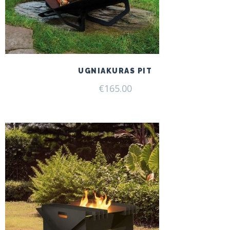
UGNIAKURAS PIT
€
165.00