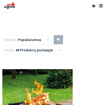
Rūšiuoti:
Populiarumas
Rodyti:
48 Produktų puslapyje