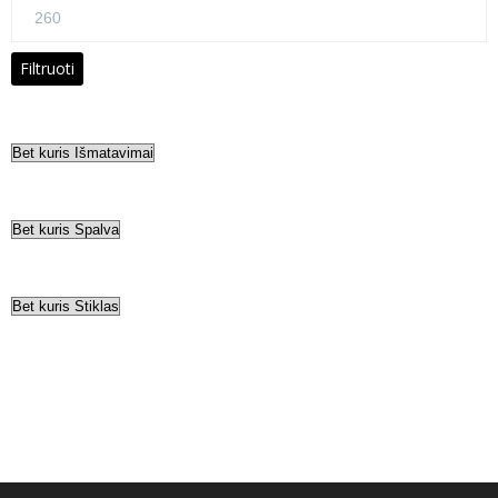
Maks
kaina
Filtruoti