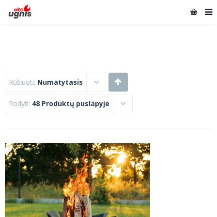
Rūšiuoti:
Numatytasis
Rodyti:
48 Produktų puslapyje