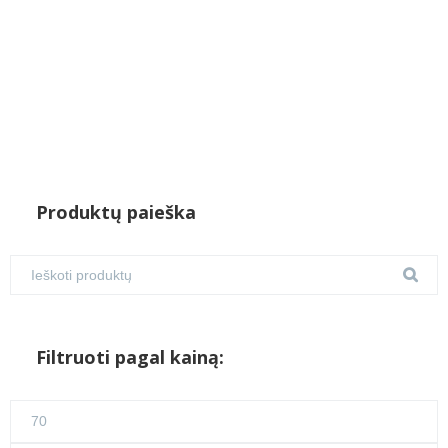
Produktų paieška
Filtruoti pagal kainą:
Min
kaina