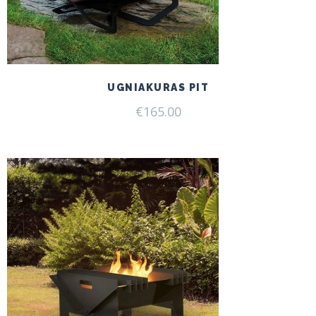
UGNIAKURAS PIT
€
165.00