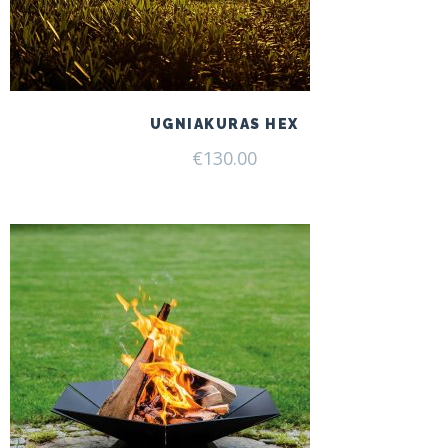
UGNIAKURAS HEX
€
130.00