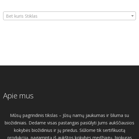
Bet kuris Stiklas
Apie mus
Mūsų pagrindinis tikslas – Jūsų namų jaukumas ir šiluma su
biožidiniais. Dedame visas pastangas pasiūlyti Jums aukščiausios
kokybės biožidinius ir jų priedus. Siūlome tik sertifikuotą
produkciją, pagamintą iš aukštos kokybės medžiagų, biokuras