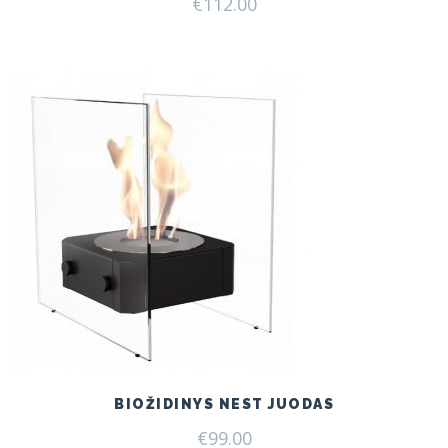
€
112.00
BIOŽIDINYS NEST JUODAS
€
99.00