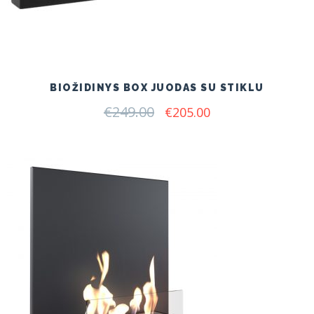
BIOŽIDINYS BOX JUODAS SU STIKLU
€
249.00
Original
Current
€
205.00
price
price
was:
is:
€249.00.
€205.00.