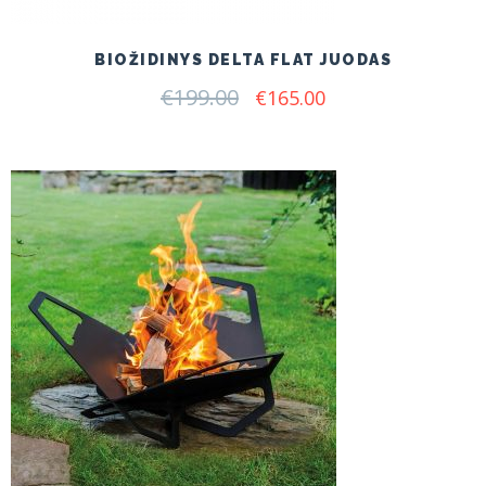
BIOŽIDINYS DELTA FLAT JUODAS
€
199.00
Original
Current
€
165.00
price
price
was:
is:
€199.00.
€165.00.