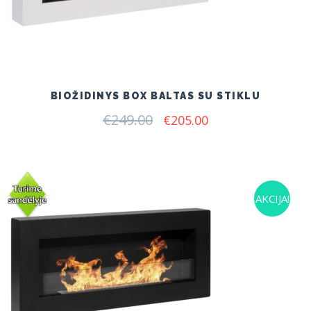
BIOŽIDINYS BOX BALTAS SU STIKLU
€
249.00
Original
Current
€
205.00
price
price
was:
is:
€249.00.
€205.00.
AKCIJA!