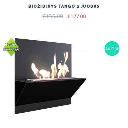
BIOŽIDINYS TANGO 2 JUODAS
€
155.00
Original
Current
€
127.00
price
price
was:
is:
€155.00.
€127.00.
AKCIJA!