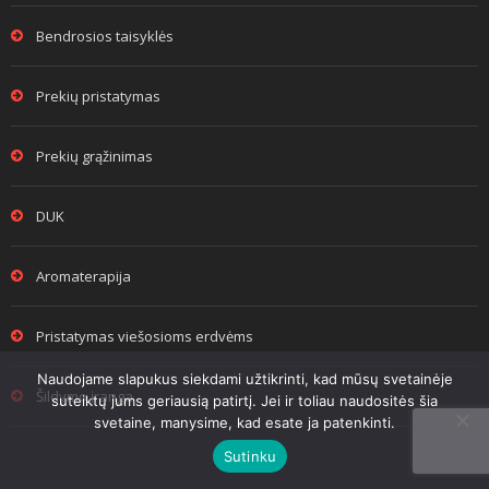
Bendrosios taisyklės
Prekių pristatymas
Prekių grąžinimas
DUK
Aromaterapija
Pristatymas viešosioms erdvėms
Naudojame slapukus siekdami užtikrinti, kad mūsų svetainėje
Šildymo įranga
suteiktų jums geriausią patirtį. Jei ir toliau naudositės šia
svetaine, manysime, kad esate ja patenkinti.
Sutinku