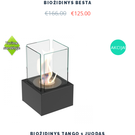
BIOŽIDINYS BESTA
€
166.00
Original
Current
€
125.00
price
price
was:
is:
€166.00.
€125.00.
AKCIJA!
BIOŽIDINYS TANGO 1 JUODAS