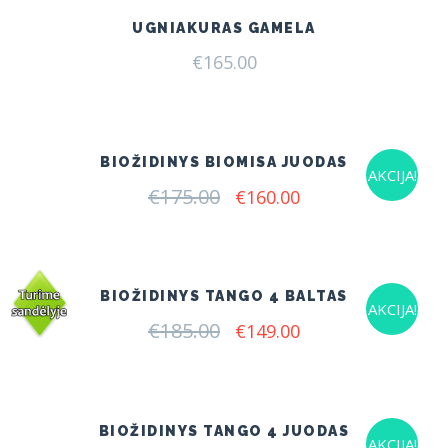
UGNIAKURAS GAMELA
€
165.00
BIOŽIDINYS BIOMISA JUODAS
AKCIJA!
€
175.00
Original
Current
€
160.00
price
price
was:
is:
€175.00.
€160.00.
BIOŽIDINYS TANGO 4 BALTAS
AKCIJA!
€
185.00
Original
Current
€
149.00
price
price
was:
is:
€185.00.
€149.00.
BIOŽIDINYS TANGO 4 JUODAS
AKCIJA!