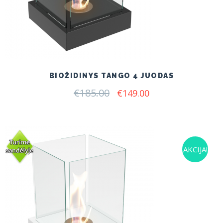
BIOŽIDINYS TANGO 4 JUODAS
€
185.00
Original
Current
€
149.00
price
price
was:
is:
€185.00.
€149.00.
AKCIJA!