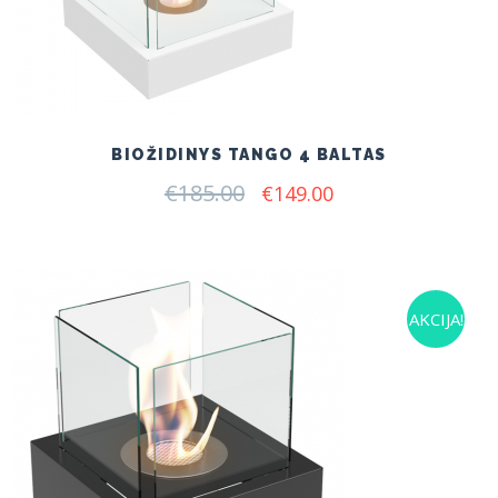
BIOŽIDINYS TANGO 4 BALTAS
€
185.00
Original
Current
€
149.00
price
price
was:
is:
€185.00.
€149.00.
AKCIJA!