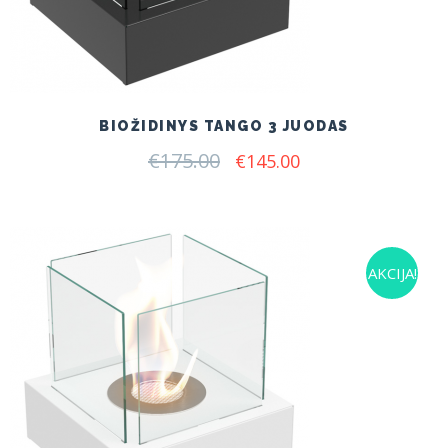
BIOŽIDINYS TANGO 3 JUODAS
€
175.00
Original
Current
€
145.00
price
price
was:
is:
€175.00.
€145.00.
AKCIJA!