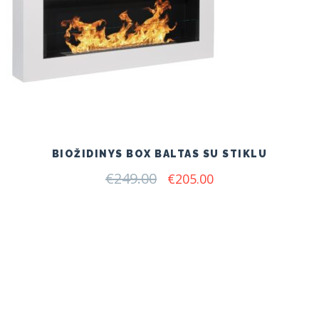
BIOŽIDINYS BOX BALTAS SU STIKLU
€
249.00
Original
Current
€
205.00
price
price
was:
is:
€249.00.
€205.00.