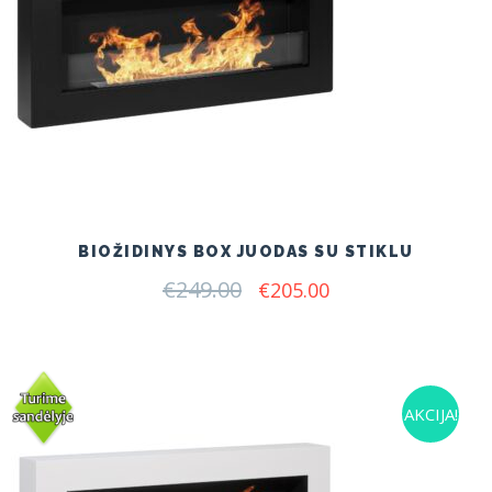
BIOŽIDINYS BOX JUODAS SU STIKLU
€
249.00
Original
Current
€
205.00
price
price
was:
is:
€249.00.
€205.00.
AKCIJA!