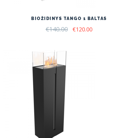
BIOŽIDINYS TANGO 1 BALTAS
€
140.00
Original
Current
€
120.00
price
price
was:
is:
€140.00.
€120.00.