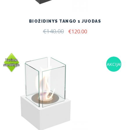
BIOŽIDINYS TANGO 1 JUODAS
€
140.00
Original
Current
€
120.00
price
price
was:
is:
€140.00.
€120.00.
AKCIJA!