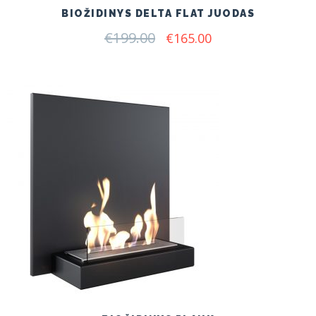
BIOŽIDINYS DELTA FLAT JUODAS
€
199.00
Original
Current
€
165.00
price
price
was:
is:
€199.00.
€165.00.