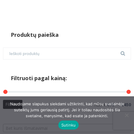
Produktų paieška
Filtruoti pagal kainą:
M
M
Naudojame slapukus siekdami užtikrinti, kad mūsų svetainėje
Filtruoti
Kaina:
€70
—
€450
suteiktų jums geriausią patirtį. Jei ir toliau naudositės šia
k
k
svetaine, manysime, kad esate ja patenkinti.
Sutinku
Bet kuris Išmatavimai