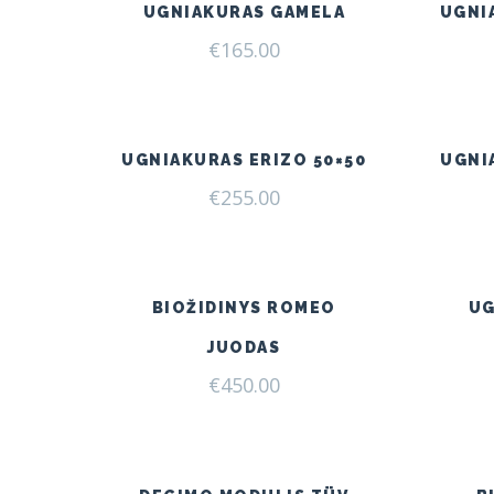
UGNIAKURAS GAMELA
UGNI
€
165.00
UGNIAKURAS ERIZO 50×50
UGNI
€
255.00
BIOŽIDINYS ROMEO
UG
JUODAS
€
450.00