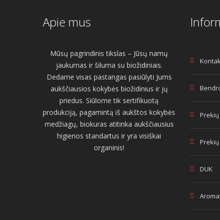
Apie mus
Infor
Mūsų pagrindinis tikslas – Jūsų namų
Kontak
jaukumas ir šiluma su biožidiniais.
Dedame visas pastangas pasiūlyti Jums
Bendro
aukščiausios kokybės biožidinius ir jų
priedus. Siūlome tik sertifikuotą
produkciją, pagamintą iš aukštos kokybės
Prekių
medžiagų, biokuras atitinka aukščiausius
higienos standartus ir yra visiškai
Prekių
organinis!
DUK
Aromat