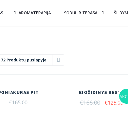
AS
AROMATERAPIJA
SODUI IR TERASAI
ŠILDY
:
72 Produktų puslapyje
UGNIAKURAS PIT
BIOŽIDINYS BESTA
AKCI
€
166.00
Original
C
€
165.00
€
125.00
price
pr
was:
is:
€166.00.
€1