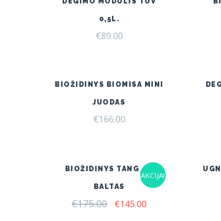
DEGIMO MODULIS TÜV
B
0,5L.
€
89.00
BIOŽIDINYS BIOMISA MINI
DE
JUODAS
€
166.00
BIOŽIDINYS TANGO 3
UGN
AKCIJA!
BALTAS
€
175.00
Original
Current
€
145.00
price
price