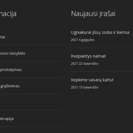
macija
Naujausi įrašai
Ugniakurai Jūsų sodui ir kiemui
tai
2021 6 gegužės
sios taisyklės
Kvepiantys namai!
2021 22 balandžio
 pristatymas
Kepkime vasarą kartu!
 grąžinimas
2021 13 balandžio
erapija