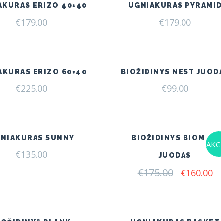
AKURAS ERIZO 40×40
UGNIAKURAS PYRAMI
€
179.00
€
179.00
AKURAS ERIZO 60×40
BIOŽIDINYS NEST JUOD
€
225.00
€
99.00
NIAKURAS SUNNY
BIOŽIDINYS BIOMISA
AKCI
€
135.00
JUODAS
€
175.00
Original
C
€
160.00
price
pr
was:
is:
€175.00.
€1