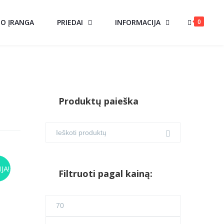
0
MO ĮRANGA
PRIEDAI
INFORMACIJA
Produktų paieška
JA!
Filtruoti pagal kainą:
urrent
ice
Min
25.00.
kaina
Maks