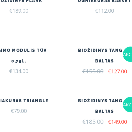
IOŽIDINYS PLANK
UGNIAKURAS BASKET
€
189.00
€
112.00
GIMO MODULIS TÜV
BIOŽIDINYS TANGO 2
AKCI
0,75L.
BALTAS
€
155.00
Original
C
€
134.00
€
127.00
price
pr
was:
is:
€155.00.
€1
IAKURAS TRIANGLE
BIOŽIDINYS TANGO 4
AKCI
€
79.00
BALTAS
€
185.00
Original
C
€
149.00
price
pr