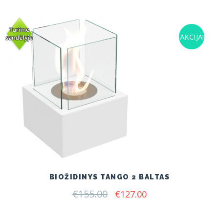
€166.00.
€125.00.
AKCIJA!
BIOŽIDINYS TANGO 2 BALTAS
€
155.00
Original
Current
€
127.00
price
price
was:
is: