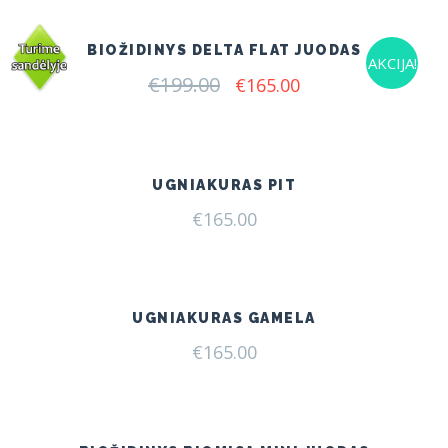
€175.00.
€160.00.
BIOŽIDINYS DELTA FLAT JUODAS
AKCIJA!
€
199.00
Original
Current
€
165.00
price
price
was:
is:
€199.00.
€165.00.
UGNIAKURAS PIT
€
165.00
UGNIAKURAS GAMELA
€
165.00