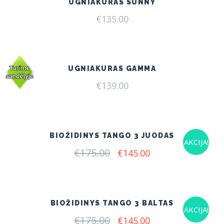
UGNIAKURAS SUNNY
€
135.00
UGNIAKURAS GAMMA
€
139.00
BIOŽIDINYS TANGO 3 JUODAS
AKCIJA!
€
175.00
Original
Current
€
145.00
price
price
was:
is:
€175.00.
€145.00.
BIOŽIDINYS TANGO 3 BALTAS
AKCIJA!
€
175.00
Original
Current
€
145.00