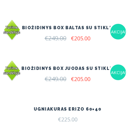
BIOŽIDINYS BOX BALTAS SU STIKLU
AKCIJA!
€
249.00
Original
Current
€
205.00
price
price
was:
is:
€249.00.
€205.00.
BIOŽIDINYS BOX JUODAS SU STIKLU
AKCIJA!
€
249.00
Original
Current
€
205.00
price
price
was:
is:
€249.00.
€205.00.
UGNIAKURAS ERIZO 60×40
€
225.00