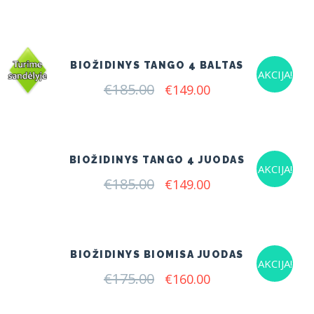
price
price
was:
is:
€175.00.
€145.00.
BIOŽIDINYS TANGO 4 BALTAS
AKCIJA!
€
185.00
Original
Current
€
149.00
price
price
was:
is:
€185.00.
€149.00.
BIOŽIDINYS TANGO 4 JUODAS
AKCIJA!
€
185.00
Original
Current
€
149.00
price
price
was:
is:
€185.00.
€149.00.
BIOŽIDINYS BIOMISA JUODAS
AKCIJA!
€
175.00
Original
Current
€
160.00
price
price
was:
is: