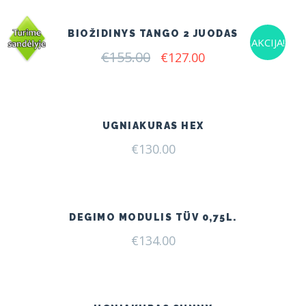
€155.00.
€127.00.
BIOŽIDINYS TANGO 2 JUODAS
AKCIJA!
€
155.00
Original
Current
€
127.00
price
price
was:
is:
€155.00.
€127.00.
UGNIAKURAS HEX
€
130.00
DEGIMO MODULIS TÜV 0,75L.
€
134.00