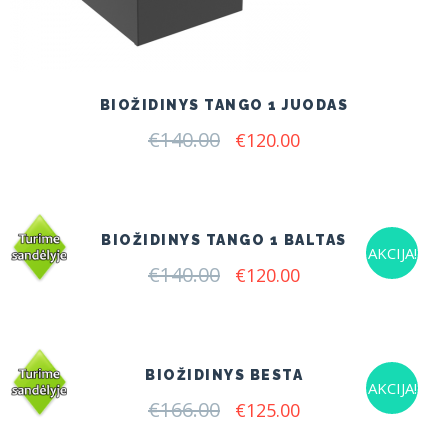
BIOŽIDINYS TANGO 1 JUODAS
€
140.00
Original
Current
€
120.00
price
price
was:
is:
€140.00.
€120.00.
BIOŽIDINYS TANGO 1 BALTAS
AKCIJA!
€
140.00
Original
Current
€
120.00
price
price
was:
is:
€140.00.
€120.00.
BIOŽIDINYS BESTA
AKCIJA!
€
166.00
Original
Current
€
125.00
price
price
was:
is: