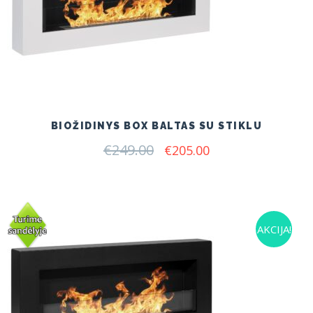
BIOŽIDINYS BOX BALTAS SU STIKLU
€
249.00
Original
Current
€
205.00
price
price
was:
is:
€249.00.
€205.00.
AKCIJA!