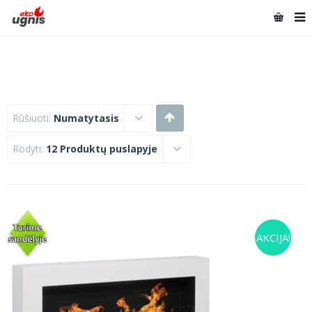
Rūšiuoti:
Numatytasis
Rodyti:
12 Produktų puslapyje
AKCIJA!