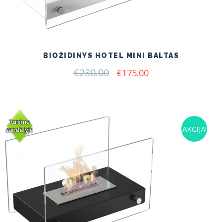
BIOŽIDINYS HOTEL MINI BALTAS
€
230.00
Original
Current
€
175.00
price
price
was:
is:
€230.00.
€175.00.
AKCIJA!