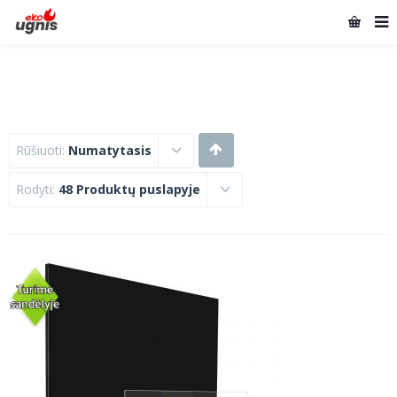
Rūšiuoti:
Numatytasis
Rodyti:
48 Produktų puslapyje