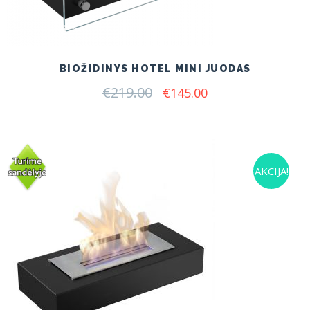
BIOŽIDINYS HOTEL MINI JUODAS
€
219.00
Original
Current
€
145.00
price
price
was:
is:
€219.00.
€145.00.
AKCIJA!