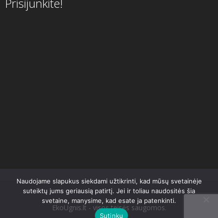
Prisijunkite!
Naudojame slapukus siekdami užtikrinti, kad mūsų svetainėje
suteiktų jums geriausią patirtį. Jei ir toliau naudositės šia
svetaine, manysime, kad esate ja patenkinti.
EkoUgnis.lt - visos teisės saugomos.
Sutinku