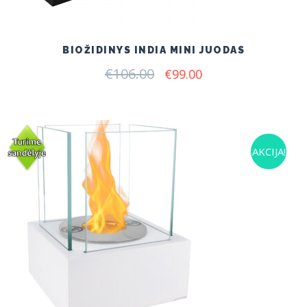
BIOŽIDINYS INDIA MINI JUODAS
€
106.00
Original
Current
€
99.00
price
price
was:
is:
€106.00.
€99.00.
AKCIJA!