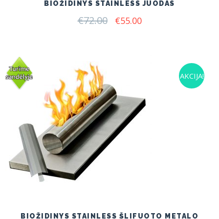
BIOŽIDINYS STAINLESS JUODAS
€
72.00
Original
Current
€
55.00
price
price
was:
is:
€72.00.
€55.00.
AKCIJA!
BIOŽIDINYS STAINLESS ŠLIFUOTO METALO