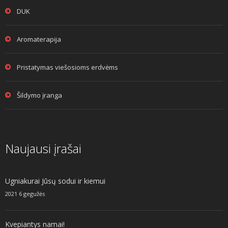
DUK
Aromaterapija
Pristatymas viešosioms erdvėms
Šildymo įranga
Naujausi įrašai
Ugniakurai Jūsų sodui ir kiemui
2021 6 gegužės
Kvepiantys namai!