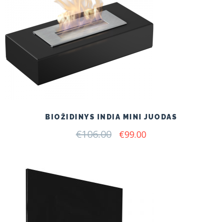
BIOŽIDINYS INDIA MINI JUODAS
€
106.00
Original
Current
€
99.00
price
price
was:
is:
€106.00.
€99.00.