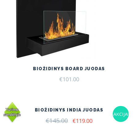
BIOŽIDINYS BOARD JUODAS
€
101.00
BIOŽIDINYS INDIA JUODAS
AKCIJA!
€
145.00
Original
Current
€
119.00
price
price
was:
is:
€145.00.
€119.00.