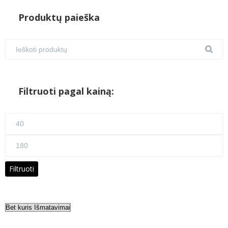
Produktų paieška
Filtruoti pagal kainą:
Min
kaina
Maks
kaina
Filtruoti