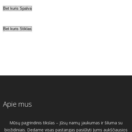
Apie mus
Mūsų pagrindinis tikslas – Jūsų namų jaukumas ir šiluma su
biožidiniais. Dedame visas pastangas pasiūlyti Jums aukščiausios