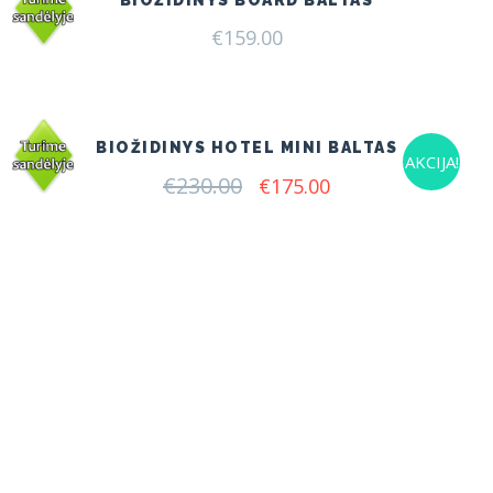
BIOŽIDINYS BOARD BALTAS
€
159.00
BIOŽIDINYS HOTEL MINI BALTAS
AKCIJA!
€
230.00
Original
Current
€
175.00
price
price
was:
is:
€230.00.
€175.00.