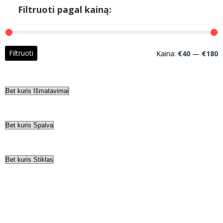
Filtruoti pagal kainą:
M
M
Filtruoti
Kaina:
€40
—
€180
k
k