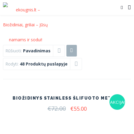
Rūšiuoti:
Pavadinimas
Rodyti:
48 Produktų puslapyje
BIOŽIDINYS STAINLESS ŠLIFUOTO METALO
AKCIJA!
€
72.00
Original
Current
€
55.00
price
price
was:
is:
€72.00.
€55.00.