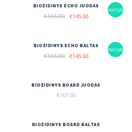
BIOŽIDINYS ECHO JUODAS
AKCIJA!
€
165.00
Original
Current
€
145.00
price
price
was:
is:
€165.00.
€145.00.
BIOŽIDINYS ECHO BALTAS
AKCIJA!
€
165.00
Original
Current
€
145.00
price
price
was:
is:
€165.00.
€145.00.
BIOŽIDINYS BOARD JUODAS
€
101.00
BIOŽIDINYS BOARD BALTAS