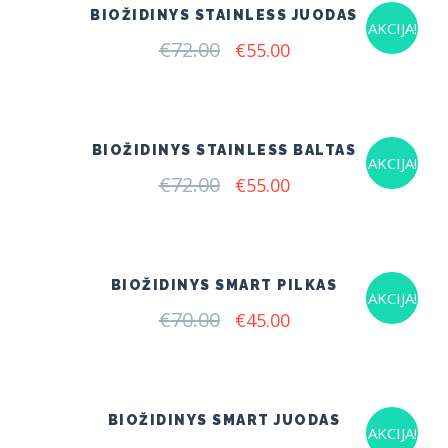
BIOŽIDINYS STAINLESS JUODAS
AKCIJA!
€
72.00
Original
Current
€
55.00
price
price
was:
is:
€72.00.
€55.00.
BIOŽIDINYS STAINLESS BALTAS
AKCIJA!
€
72.00
Original
Current
€
55.00
price
price
was:
is:
€72.00.
€55.00.
BIOŽIDINYS SMART PILKAS
AKCIJA!
€
70.00
Original
Current
€
45.00
price
price
was:
is:
€70.00.
€45.00.
BIOŽIDINYS SMART JUODAS
AKCIJA!