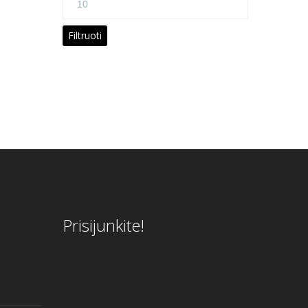
kaina
Filtruoti
Prisijunkite!