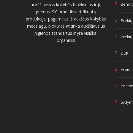
Bendro
aukščiausios kokybės biožidinius ir jų
priedus. Siūlome tik sertifikuotą
produkciją, pagamintą iš aukštos kokybės
Prekių
medžiagų, biokuras atitinka aukščiausius
higienos standartus ir yra visiškai
Prekių
organinis!
DUK
Aromat
Prista
Šildym