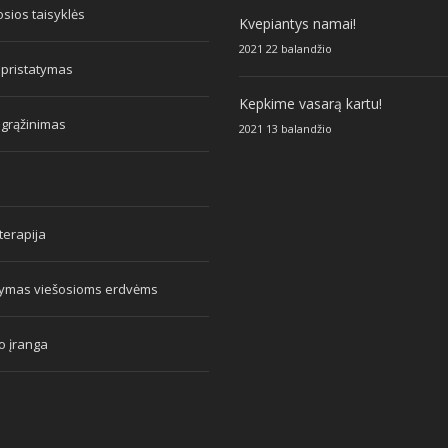
sios taisyklės
Kvepiantys namai!
2021 22 balandžio
 pristatymas
Kepkime vasarą kartu!
 grąžinimas
2021 13 balandžio
erapija
tymas viešosioms erdvėms
o įranga