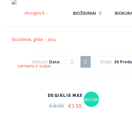
BIOŽIDINIAI
BIOKUR
Rūšiuoti:
Data
Rodyti:
36 Produ
DEGIKLIS MAX
AKCIJA!
€
4.00
Original
Current
€
3.50
price
price
was:
is:
€4.00.
€3.50.