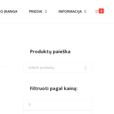
0
MO ĮRANGA
PRIEDAI
INFORMACIJA
Produktų paieška
Filtruoti pagal kainą:
Min
kaina
Maks