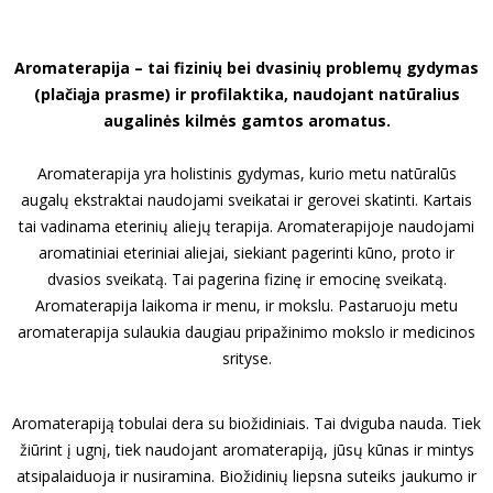
Aromaterapija – tai fizinių bei dvasinių problemų gydymas
(plačiąja prasme) ir profilaktika, naudojant natūralius
augalinės kilmės gamtos aromatus.
Aromaterapija yra holistinis gydymas, kurio metu natūralūs
augalų ekstraktai naudojami sveikatai ir gerovei skatinti. Kartais
tai vadinama eterinių aliejų terapija. Aromaterapijoje naudojami
aromatiniai eteriniai aliejai, siekiant pagerinti kūno, proto ir
dvasios sveikatą. Tai pagerina fizinę ir emocinę sveikatą.
Aromaterapija laikoma ir menu, ir mokslu. Pastaruoju metu
aromaterapija sulaukia daugiau pripažinimo mokslo ir medicinos
srityse.
Aromaterapiją tobulai dera su biožidiniais. Tai dviguba nauda. Tiek
žiūrint į ugnį, tiek naudojant aromaterapiją, jūsų kūnas ir mintys
atsipalaiduoja ir nusiramina. Biožidinių liepsna suteiks jaukumo ir