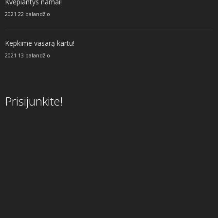
Kvepiantys namai!
2021 22 balandžio
Kepkime vasarą kartu!
2021 13 balandžio
Prisijunkite!