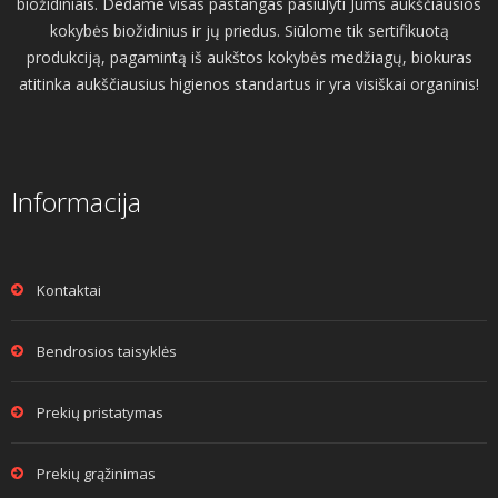
biožidiniais. Dedame visas pastangas pasiūlyti Jums aukščiausios
kokybės biožidinius ir jų priedus. Siūlome tik sertifikuotą
produkciją, pagamintą iš aukštos kokybės medžiagų, biokuras
atitinka aukščiausius higienos standartus ir yra visiškai organinis!
Informacija
Kontaktai
Bendrosios taisyklės
Prekių pristatymas
Prekių grąžinimas