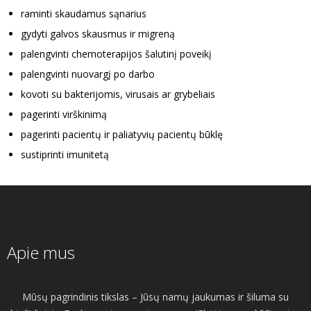
raminti skaudamus sąnarius
gydyti galvos skausmus ir migreną
palengvinti chemoterapijos šalutinį poveikį
palengvinti nuovargį po darbo
kovoti su bakterijomis, virusais ar grybeliais
pagerinti virškinimą
pagerinti pacientų ir paliatyvių pacientų būklę
sustiprinti imunitetą
Apie mus
Mūsų pagrindinis tikslas – Jūsų namų jaukumas ir šiluma su