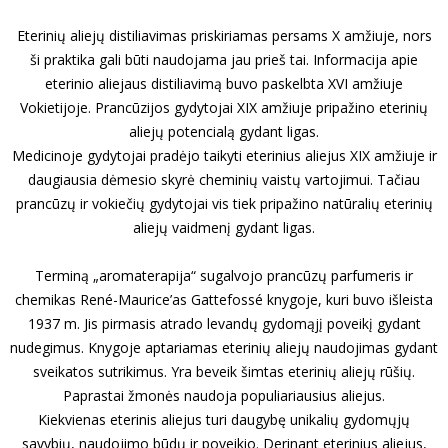
Eterinių aliejų distiliavimas priskiriamas persams X amžiuje, nors
ši praktika gali būti naudojama jau prieš tai. Informacija apie
eterinio aliejaus distiliavimą buvo paskelbta XVI amžiuje
Vokietijoje. Prancūzijos gydytojai XIX amžiuje pripažino eterinių
aliejų potencialą gydant ligas.
Medicinoje gydytojai pradėjo taikyti eterinius aliejus XIX amžiuje ir
daugiausia dėmesio skyrė cheminių vaistų vartojimui. Tačiau
prancūzų ir vokiečių gydytojai vis tiek pripažino natūralių eterinių
aliejų vaidmenį gydant ligas.
Terminą „aromaterapija“ sugalvojo prancūzų parfumeris ir
chemikas René-Maurice’as Gattefossé knygoje, kuri buvo išleista
1937 m. Jis pirmasis atrado levandų gydomąjį poveikį gydant
nudegimus. Knygoje aptariamas eterinių aliejų naudojimas gydant
sveikatos sutrikimus. Yra beveik šimtas eterinių aliejų rūšių.
Paprastai žmonės naudoja populiariausius aliejus.
Kiekvienas eterinis aliejus turi daugybę unikalių gydomųjų
savybių, naudojimo būdų ir poveikio. Derinant eterinius aliejus,