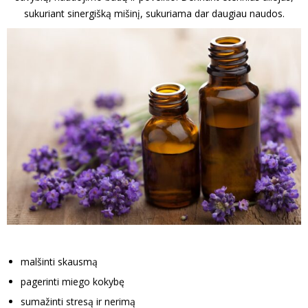
sukuriant sinergišką mišinį, sukuriama dar daugiau naudos.
malšinti skausmą
pagerinti miego kokybę
sumažinti stresą ir nerimą