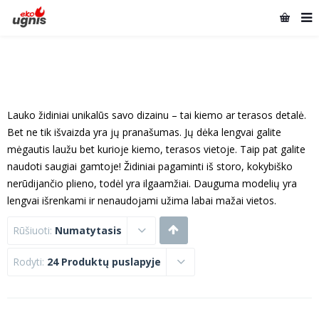
Lauko židiniai unikalūs savo dizainu – tai kiemo ar terasos detalė.
Bet ne tik išvaizda yra jų pranašumas. Jų dėka lengvai galite
mėgautis laužu bet kurioje kiemo, terasos vietoje. Taip pat galite
naudoti saugiai gamtoje! Židiniai pagaminti iš storo, kokybiško
nerūdijančio plieno, todėl yra ilgaamžiai. Dauguma modelių yra
lengvai išrenkami ir nenaudojami užima labai mažai vietos.
Rūšiuoti:
Numatytasis
Rodyti:
24 Produktų puslapyje