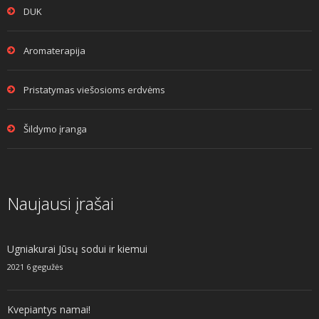
DUK
Aromaterapija
Pristatymas viešosioms erdvėms
Šildymo įranga
Naujausi įrašai
Ugniakurai Jūsų sodui ir kiemui
2021 6 gegužės
Kvepiantys namai!