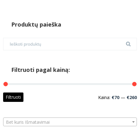
Produktų paieška
Filtruoti pagal kainą:
M
M
Filtruoti
Kaina:
€70
—
€260
k
k
Bet kuris Išmatavimai