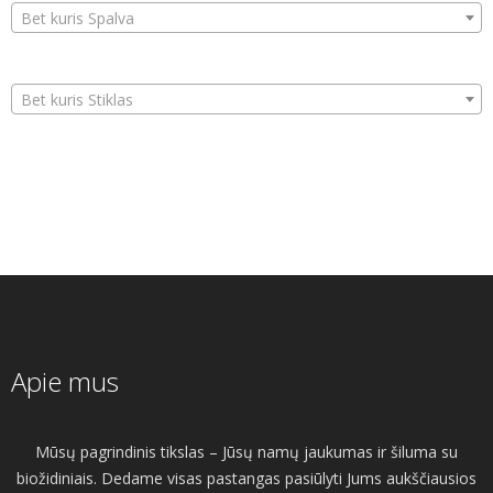
Bet kuris Spalva
Bet kuris Stiklas
Apie mus
Mūsų pagrindinis tikslas – Jūsų namų jaukumas ir šiluma su
biožidiniais. Dedame visas pastangas pasiūlyti Jums aukščiausios