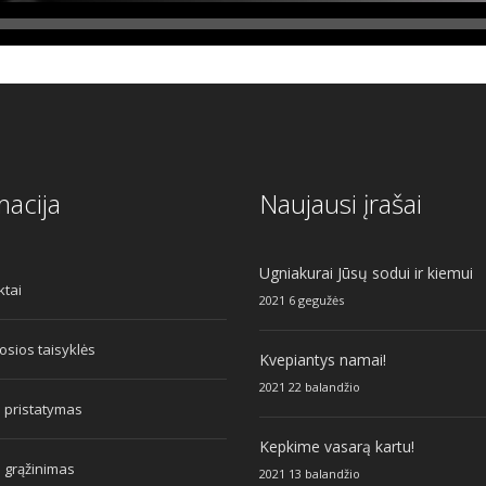
macija
Naujausi įrašai
Ugniakurai Jūsų sodui ir kiemui
ktai
2021 6 gegužės
sios taisyklės
Kvepiantys namai!
2021 22 balandžio
 pristatymas
Kepkime vasarą kartu!
 grąžinimas
2021 13 balandžio