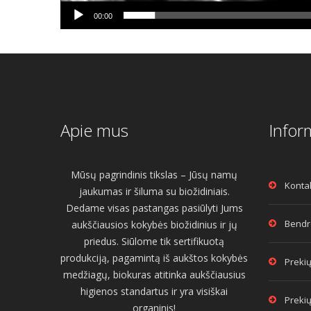
00:00
Apie mus
Infor
Mūsų pagrindinis tikslas – Jūsų namų
Konta
jaukumas ir šiluma su biožidiniais.
Dedame visas pastangas pasiūlyti Jums
Bendro
aukščiausios kokybės biožidinius ir jų
priedus. Siūlome tik sertifikuotą
produkciją, pagamintą iš aukštos kokybės
Prekių
medžiagų, biokuras atitinka aukščiausius
higienos standartus ir yra visiškai
Prekių
organinis!