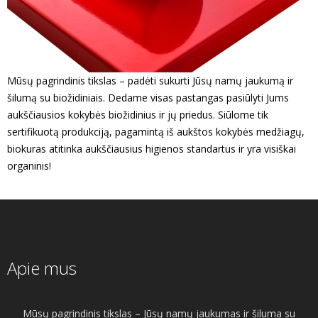
Mūsų pagrindinis tikslas – padėti sukurti Jūsų namų jaukumą ir
šilumą su biožidiniais. Dedame visas pastangas pasiūlyti Jums
aukščiausios kokybės biožidinius ir jų priedus. Siūlome tik
sertifikuotą produkciją, pagamintą iš aukštos kokybės medžiagų,
biokuras atitinka aukščiausius higienos standartus ir yra visiškai
organinis!
Apie mus
Mūsų pagrindinis tikslas – Jūsų namų jaukumas ir šiluma su