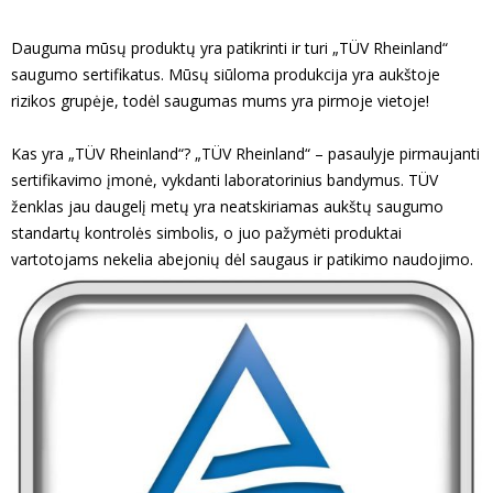
Dauguma mūsų produktų yra patikrinti ir turi „TÜV Rheinland“
saugumo sertifikatus. Mūsų siūloma produkcija yra aukštoje
rizikos grupėje, todėl saugumas mums yra pirmoje vietoje!
Kas yra „TÜV Rheinland“? „TÜV Rheinland“ – pasaulyje pirmaujanti
sertifikavimo įmonė, vykdanti laboratorinius bandymus. TÜV
ženklas jau daugelį metų yra neatskiriamas aukštų saugumo
standartų kontrolės simbolis, o juo pažymėti produktai
vartotojams nekelia abejonių dėl saugaus ir patikimo naudojimo.