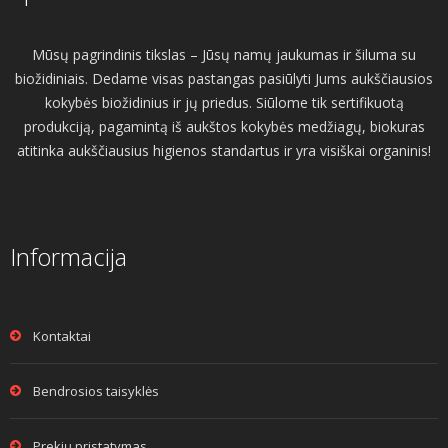
Mūsų pagrindinis tikslas – Jūsų namų jaukumas ir šiluma su
biožidiniais. Dedame visas pastangas pasiūlyti Jums aukščiausios
kokybės biožidinius ir jų priedus. Siūlome tik sertifikuotą
produkciją, pagamintą iš aukštos kokybės medžiagų, biokuras
atitinka aukščiausius higienos standartus ir yra visiškai organinis!
Informacija
Kontaktai
Bendrosios taisyklės
Prekių pristatymas