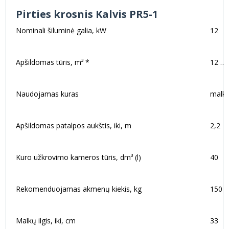
Pirties krosnis Kalvis PR5-1
Nominali šiluminė galia, kW
12
Apšildomas tūris, m³ *
12 … 
Naudojamas kuras
malk
Apšildomas patalpos aukštis, iki, m
2,2
Kuro užkrovimo kameros tūris, dm³ (l)
40
Rekomenduojamas akmenų kiekis, kg
150
Malkų ilgis, iki, cm
33