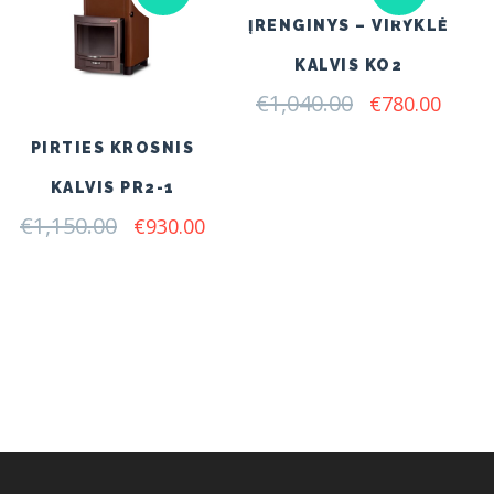
ĮRENGINYS – VIRYKLĖ
KALVIS KO2
€
1,040.00
Original
Curre
€
780.00
price
price
was:
is:
PIRTIES KROSNIS
€1,040.00.
€780.
KALVIS PR2-1
€
1,150.00
Original
Current
€
930.00
price
price
was:
is:
€1,150.00.
€930.00.