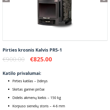
Pirties krosnis Kalvis PR5-1
Original
Current
€
900.00
€
825.00
price
price
was:
is:
Katilo privalumai:
€900.00.
€825.00.
Pirties katilas – židinys
Skirtas garinei pirčiai
Didelis akmenų kiekis – 150 kg
Korpuso sienelių storis – 4-6 mm