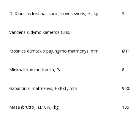
Didžiausias leistinas kuro įkrovos svoris, iki, kg
5
Vandens šildymo kameros tūris, l
–
Krosnies dūmtakio pajungimo matmenys, mm
Ø115
Minimali kamino trauka, Pa
8
Gabaritiniai matmenys, HxBxL, mm
900x
Masė (brutto), (±10%), kg
105