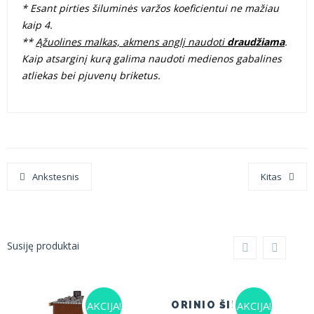
* Esant pirties šiluminės varžos koeficientui ne mažiau
kaip 4.
**
Ąžuolines malkas, akmens anglį naudoti
draudžiama
.
Kaip
atsarginį
kurą galima naudoti medienos gabalines
atliekas bei pjuvenų briketus.
Ankstesnis
Kitas
Susiję produktai
AKCIJA!
AKCIJA!
ORINIO ŠILDYMO