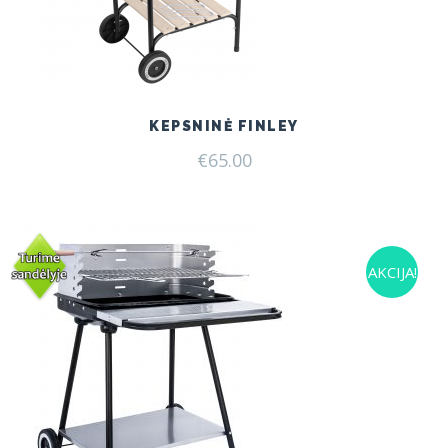
KEPSNINĖ FINLEY
€
65.00
AKCIJA!