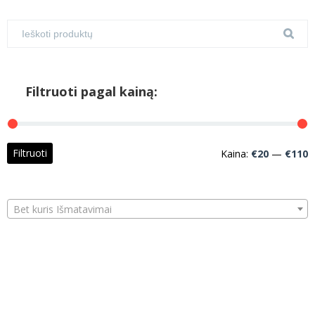
Filtruoti pagal kainą:
M
M
Filtruoti
Kaina:
€20
—
€110
k
k
Bet kuris Išmatavimai