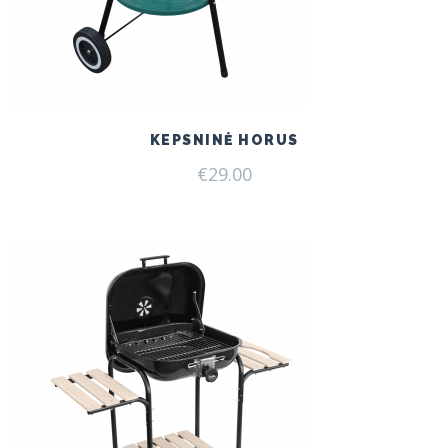
KEPSNINĖ HORUS
€
29.00