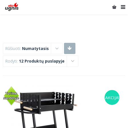
Rūšiuoti:
Numatytasis
Rodyti:
12 Produktų puslapyje
AKCIJA!