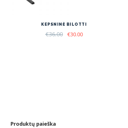
KEPSNINĖ BILOTTI
€
36.00
Original
Current
€
30.00
price
price
was:
is:
€36.00.
€30.00.
Produktų paieška