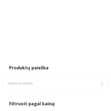
€36.00.
€30.00.
Produktų paieška
Filtruoti pagal kainą: