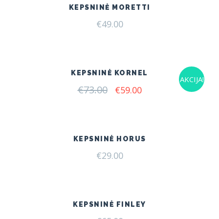
KEPSNINĖ MORETTI
€
49.00
KEPSNINĖ KORNEL
AKCIJA!
€
73.00
Original
Current
€
59.00
price
price
was:
is:
€73.00.
€59.00.
KEPSNINĖ HORUS
€
29.00
KEPSNINĖ FINLEY