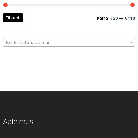
M
M
Filtruoti
Kaina:
€20
—
€110
k
k
Bet kuris Išmatavimai
Apie mus