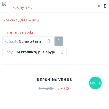
Rūšiuoti:
Numatytasis
Rodyti:
24 Produktų puslapyje
KEPSNINĖ VENUS
AKCIJA!
€
75.00
Original
Current
€
70.00
price
price
was:
is:
€75.00.
€70.00.