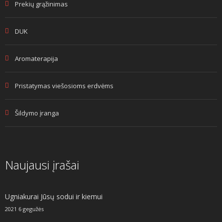
Prekių grąžinimas
DUK
Aromaterapija
Pristatymas viešosioms erdvėms
Šildymo įranga
Naujausi įrašai
Ugniakurai Jūsų sodui ir kiemui
2021 6 gegužės