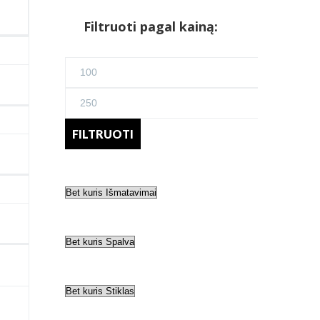
Filtruoti pagal kainą:
Min
kaina
Maks
kaina
FILTRUOTI