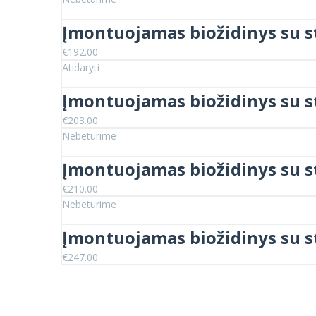
was:
is:
€240.00.
€209.00.
Įmontuojamas biožidinys su 
€
192.00
Atidaryti
Įmontuojamas biožidinys su 
€
203.00
Nebeturime
Įmontuojamas biožidinys su s
€
210.00
Nebeturime
Įmontuojamas biožidinys su s
€
247.00