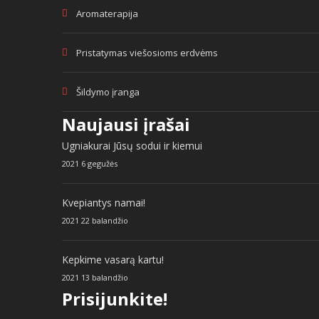
Aromaterapija
Pristatymas viešosioms erdvėms
Šildymo įranga
Naujausi įrašai
Ugniakurai Jūsų sodui ir kiemui
2021 6 gegužės
Kvepiantys namai!
2021 22 balandžio
Kepkime vasarą kartu!
2021 13 balandžio
Prisijunkite!