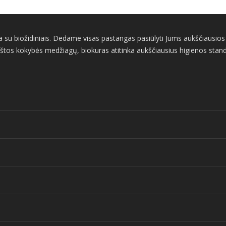
su biožidiniais. Dedame visas pastangas pasiūlyti Jums aukščiausios ko
štos kokybės medžiagų, biokuras atitinka aukščiausius higienos standart