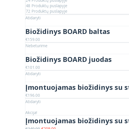
24 Produktų puslapyje
48 Produktų puslapyje
72 Produktų puslapyje
Atidaryti
Biožidinys BOARD baltas
€
159.00
Nebeturime
Biožidinys BOARD juodas
€
101.00
Atidaryti
Įmontuojamas biožidinys su s
€
196.00
Atidaryti
Akcija!
Įmontuojamas biožidinys su s
Original
Current
€
240.00
€
209.00