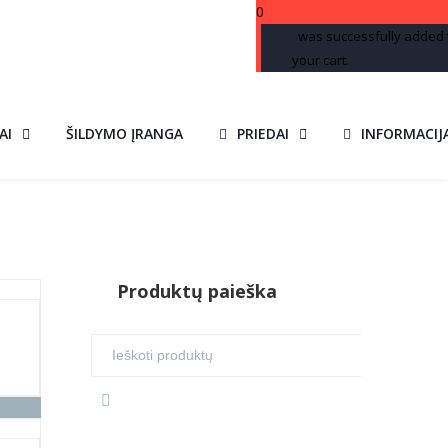
0
was successfully added 
your cart.
AI
ŠILDYMO ĮRANGA
PRIEDAI
INFORMACIJ
Produktų paieška
Search
for: