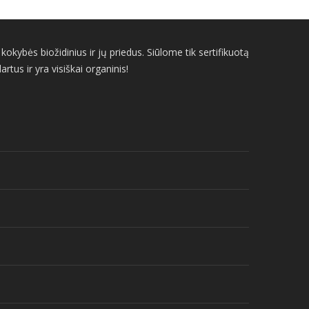
kybės biožidinius ir jų priedus. Siūlome tik sertifikuotą
us ir yra visiškai organinis!