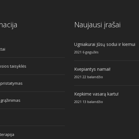
macija
Naujausi įrašai
Ugniakurai Jūsų sodui ir kiemui
tai
2021 6 gegužės
sios taisyklės
Kvepiantys namai!
2021 22 balandžio
 pristatymas
Kepkime vasarą kartu!
 grąžinimas
2021 13 balandžio
erapija