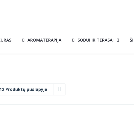
KURAS
AROMATERAPIJA
SODUI IR TERASAI
Š
12 Produktų puslapyje
BIOŽIDINYS
AKCIJA!
BESTA