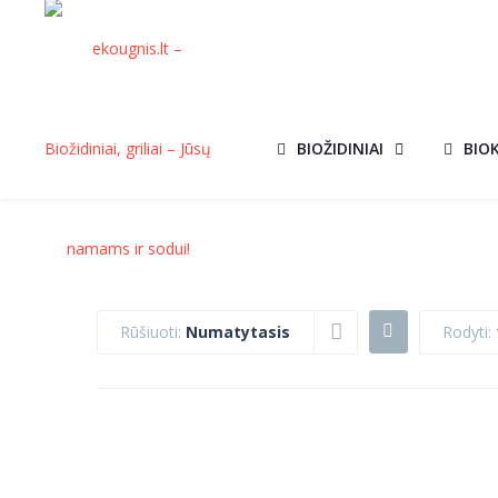
BIOŽIDINIAI
BIO
Rūšiuoti:
Numatytasis
Rodyti:
UGNIAKURAS
UGNIAKURAS
SUNNY
TRIANGLE