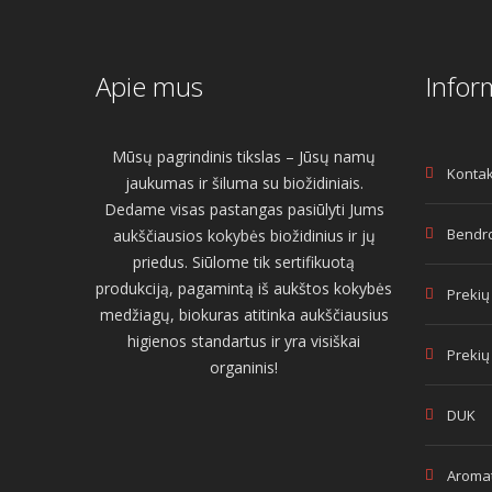
Apie mus
Infor
Mūsų pagrindinis tikslas – Jūsų namų
Kontak
jaukumas ir šiluma su biožidiniais.
Dedame visas pastangas pasiūlyti Jums
Bendro
aukščiausios kokybės biožidinius ir jų
priedus. Siūlome tik sertifikuotą
produkciją, pagamintą iš aukštos kokybės
Prekių
medžiagų, biokuras atitinka aukščiausius
higienos standartus ir yra visiškai
Prekių
organinis!
DUK
Aromat