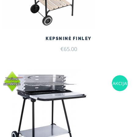
KEPSNINĖ FINLEY
€
65.00
AKCIJA!