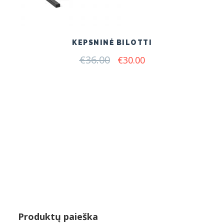
KEPSNINĖ BILOTTI
€
36.00
Original
Current
€
30.00
price
price
was:
is:
€36.00.
€30.00.
Produktų paieška