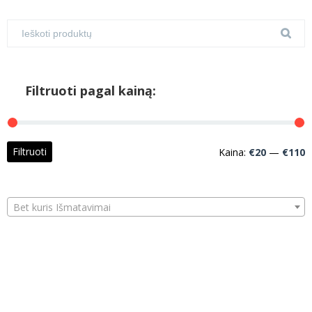
Filtruoti pagal kainą:
M
M
Filtruoti
Kaina:
€20
—
€110
k
k
Bet kuris Išmatavimai