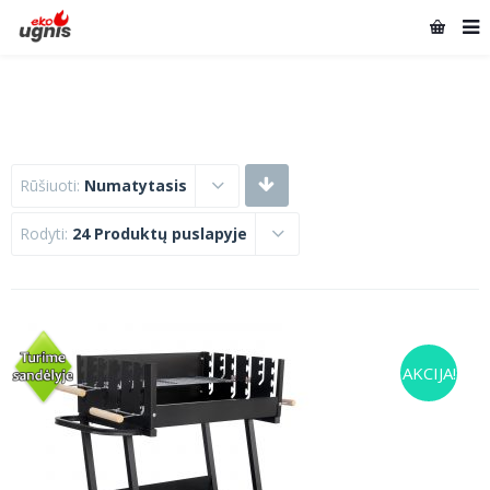
Rūšiuoti:
Numatytasis
Rodyti:
24 Produktų puslapyje
AKCIJA!