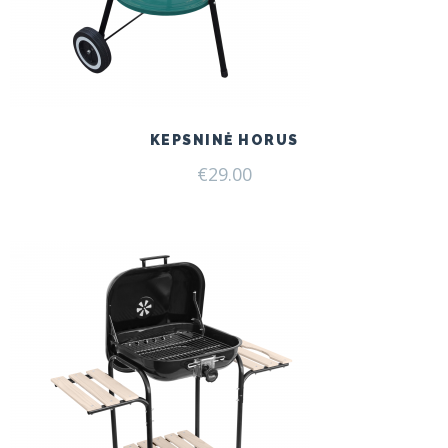
KEPSNINĖ HORUS
€
29.00