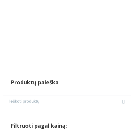
€10.00.
€7.50.
Produktų paieška
Filtruoti pagal kainą: