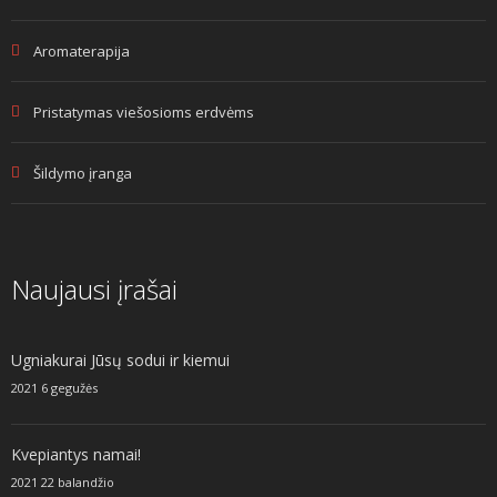
Aromaterapija
Pristatymas viešosioms erdvėms
Šildymo įranga
Naujausi įrašai
Ugniakurai Jūsų sodui ir kiemui
2021 6 gegužės
Kvepiantys namai!
2021 22 balandžio