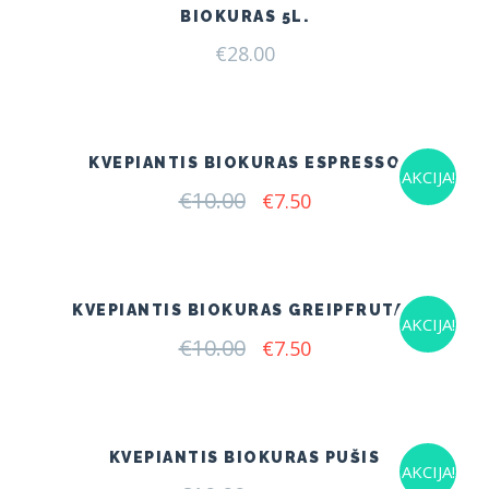
BIOKURAS 5L.
€
28.00
KVEPIANTIS BIOKURAS ESPRESSO
AKCIJA!
€
10.00
Original
Current
€
7.50
price
price
was:
is:
€10.00.
€7.50.
KVEPIANTIS BIOKURAS GREIPFRUTAS
AKCIJA!
€
10.00
Original
Current
€
7.50
price
price
was:
is:
€10.00.
€7.50.
KVEPIANTIS BIOKURAS PUŠIS
AKCIJA!