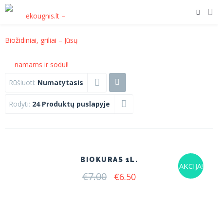
Rūšiuoti:
Numatytasis
Rodyti:
24 Produktų puslapyje
BIOKURAS 1L.
AKCIJA!
€
7.00
Original
Current
€
6.50
price
price
was:
is:
€7.00.
€6.50.