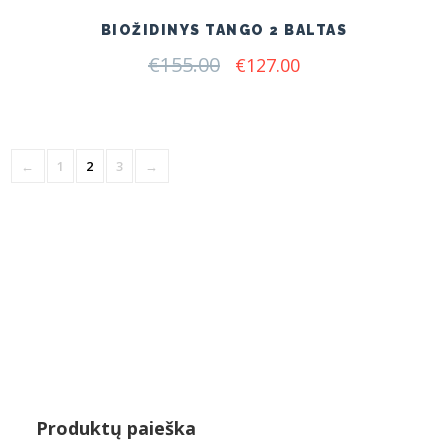
BIOŽIDINYS TANGO 2 BALTAS
€
155.00
Original
Current
€
127.00
price
price
was:
is:
€155.00.
€127.00.
←
1
2
3
→
Produktų paieška