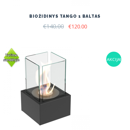
BIOŽIDINYS TANGO 1 BALTAS
€
140.00
Original
Current
€
120.00
price
price
was:
is:
€140.00.
€120.00.
AKCIJA!