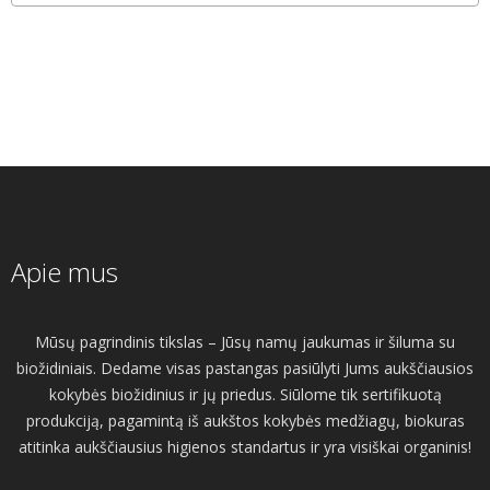
Apie mus
Mūsų pagrindinis tikslas – Jūsų namų jaukumas ir šiluma su
biožidiniais. Dedame visas pastangas pasiūlyti Jums aukščiausios
kokybės biožidinius ir jų priedus. Siūlome tik sertifikuotą
produkciją, pagamintą iš aukštos kokybės medžiagų, biokuras
atitinka aukščiausius higienos standartus ir yra visiškai organinis!