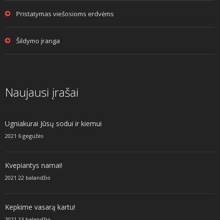
Pristatymas viešosioms erdvėms
Šildymo įranga
Naujausi įrašai
Ugniakurai Jūsų sodui ir kiemui
2021 6 gegužės
Kvepiantys namai!
2021 22 balandžio
Kepkime vasarą kartu!
2021 13 balandžio