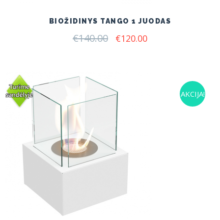
BIOŽIDINYS TANGO 1 JUODAS
€
140.00
Original
Current
€
120.00
price
price
was:
is:
€140.00.
€120.00.
AKCIJA!