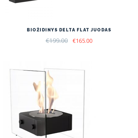
BIOŽIDINYS DELTA FLAT JUODAS
€
199.00
Original
Current
€
165.00
price
price
was:
is:
€199.00.
€165.00.