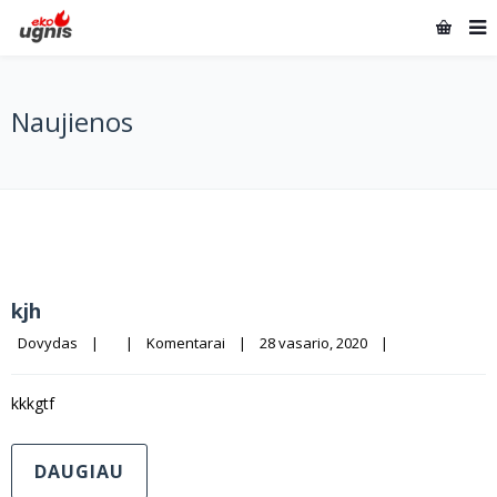
Naujienos
kjh
Dovydas
|
|
Komentarai
|
28 vasario, 2020    
|
kkkgtf
DAUGIAU