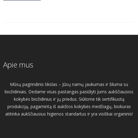
Apie mus
Mūsų pagrindinis tikslas – Jūsų namų jaukumas ir šiluma su
biožidiniais. Dedame visas pastangas pasiūlyti Jums aukščiausios
kokybės biožidinius ir jų priedus. Siūlome tik sertifikuotą
produkciją, pagamintą iš aukštos kokybės medžiagų, biokuras
atitinka aukščiausius higienos standartus ir yra visiškai organinis!