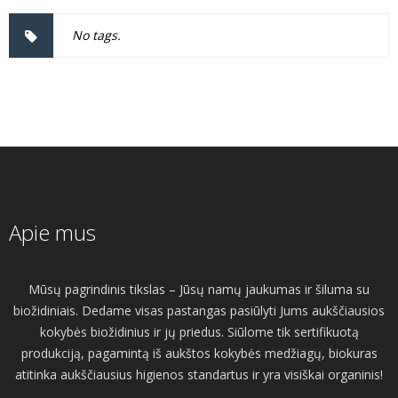
No tags.
Apie mus
Mūsų pagrindinis tikslas – Jūsų namų jaukumas ir šiluma su
biožidiniais. Dedame visas pastangas pasiūlyti Jums aukščiausios
kokybės biožidinius ir jų priedus. Siūlome tik sertifikuotą
produkciją, pagamintą iš aukštos kokybės medžiagų, biokuras
atitinka aukščiausius higienos standartus ir yra visiškai organinis!