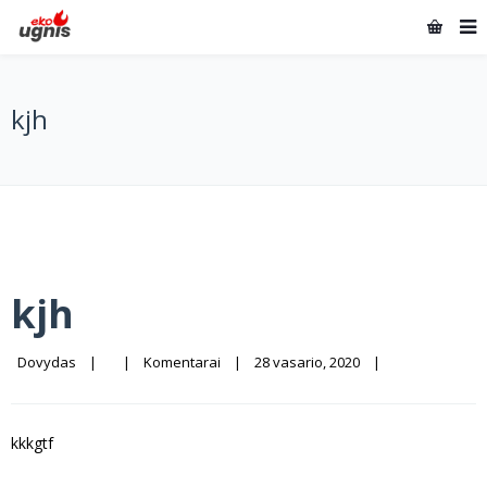
kjh
kjh
Dovydas
|
|
Komentarai
|
28 vasario, 2020    
|
kkkgtf