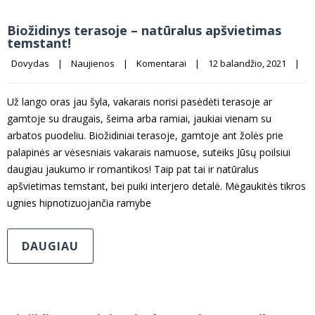
Biožidinys terasoje – natūralus apšvietimas
temstant!
Dovydas
|
Naujienos
|
Komentarai
|
12 balandžio, 2021    
|
Už lango oras jau šyla, vakarais norisi pasėdėti terasoje ar
gamtoje su draugais, šeima arba ramiai, jaukiai vienam su
arbatos puodeliu. Biožidiniai terasoje, gamtoje ant žolės prie
palapinės ar vėsesniais vakarais namuose, suteiks Jūsų poilsiui
daugiau jaukumo ir romantikos! Taip pat tai ir natūralus
apšvietimas temstant, bei puiki interjero detalė. Mėgaukitės tikros
ugnies hipnotizuojančia ramybe
DAUGIAU