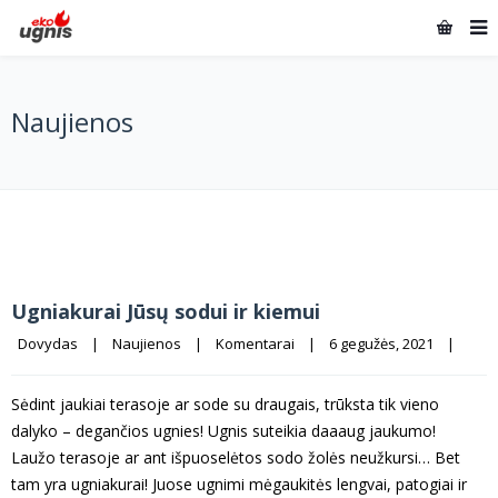
Naujienos
Ugniakurai Jūsų sodui ir kiemui
Dovydas
|
Naujienos
|
Komentarai
|
6 gegužės, 2021    
|
Sėdint jaukiai terasoje ar sode su draugais, trūksta tik vieno
dalyko – degančios ugnies! Ugnis suteikia daaaug jaukumo!
Laužo terasoje ar ant išpuoselėtos sodo žolės neužkursi… Bet
tam yra ugniakurai! Juose ugnimi mėgaukitės lengvai, patogiai ir