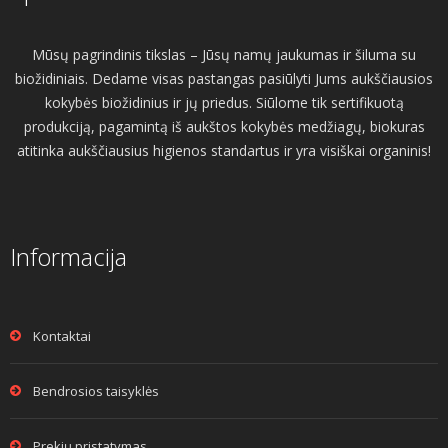
Mūsų pagrindinis tikslas – Jūsų namų jaukumas ir šiluma su
biožidiniais. Dedame visas pastangas pasiūlyti Jums aukščiausios
kokybės biožidinius ir jų priedus. Siūlome tik sertifikuotą
produkciją, pagamintą iš aukštos kokybės medžiagų, biokuras
atitinka aukščiausius higienos standartus ir yra visiškai organinis!
Informacija
Kontaktai
Bendrosios taisyklės
Prekių pristatymas