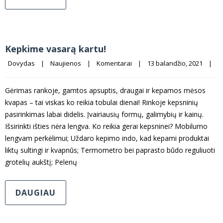
Kepkime vasarą kartu!
Dovydas
|
Naujienos
|
Komentarai
|
13 balandžio, 2021    
|
Gėrimas rankoje, gamtos apsuptis, draugai ir kepamos mėsos
kvapas – tai viskas ko reikia tobulai dienai! Rinkoje kepsninių
pasirinkimas labai didelis. Įvairiausių formų, galimybių ir kainų.
Išsirinkti išties nėra lengva. Ko reikia gerai kepsninei? Mobilumo
lengvam perkėlimui; Uždaro kepimo indo, kad kepami produktai
liktų sultingi ir kvapnūs; Termometro bei paprasto būdo reguliuoti
grotelių aukštį; Pelenų
DAUGIAU