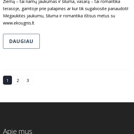
Žiemą – tai namų jaukumas ir šiluma, vasarą – tai romantika
terasoje, gamtoje prie palapinės ar kur tik sugalvosite panaudoti!
Mėgaukitės jaukumu, šiluma ir romantika ištisus metus su
www.ekougnis.lt
DAUGIAU
1
2
3
Apie mus