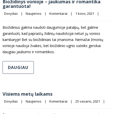
Biožidinys vonioje – jaukumas ir romantika
garantuota!
Dovydas
|
Naujienos
|
Komentarai
|
1 kovo, 2021    
|
Biožidinius galima naudoti daugumoje patalpų, bet galime
garantuoti, kad paprastų židinių naudotojai neturi jų vonios
kambaryje! Bet su biožidiniais tai įmanoma. Nemažai žmonių
vonioje naudoja žvakes, bet biožidinio ugnis suteiks gerokai
daugiau jaukumo ir romantikos.
DAUGIAU
Visiems metų laikams
Dovydas
|
Naujienos
|
Komentarai
|
25 vasario, 2021    
|