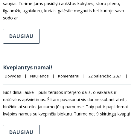
saugiai. Turime Jums pasiūlyti aukštos kokybės, storo plieno,
ilgaamžių ugniakurų, kuriais galėsite mėgautis bet kurioje savo
sodo ar
DAUGIAU
Kvepiantys namai!
Dovydas
|
Naujienos
|
Komentarai
|
22 balandžio, 2021    
|
Biožidiniai lauke – puiki terasos interjero dalis, o vakarais ir
natūralus apšvietimas. Šiltam pavasariui vis dar neskubant ateiti,
biožidiniai suteiks jaukumo Jūsų namuose! Taip pat ir papildomai
kvėpins namus su kvepinčiu biokuru. Turime net 9 skirtingų kvapų!
DAUGIAU