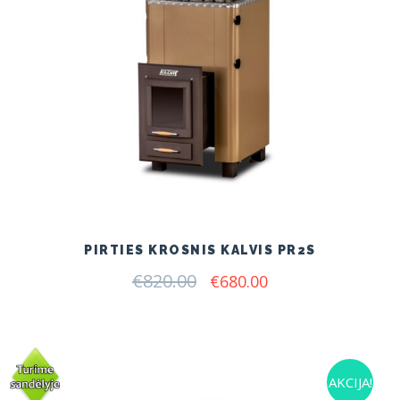
PIRTIES KROSNIS KALVIS PR2S
€
820.00
Original
Current
€
680.00
price
price
was:
is:
€820.00.
€680.00.
AKCIJA!