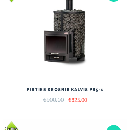
PIRTIES KROSNIS KALVIS PR5-1
€
900.00
Original
Current
€
825.00
price
price
was:
is:
€900.00.
€825.00.