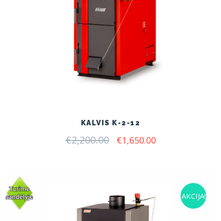
KALVIS K-2-12
€
2,200.00
Original
Current
€
1,650.00
price
price
was:
is:
€2,200.00.
€1,650.00.
AKCIJA!