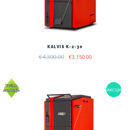
KALVIS K-2-30
€
4,300.00
Original
Current
€
3,150.00
price
price
was:
is:
€4,300.00.
€3,150.00.
AKCIJA!