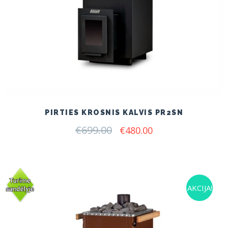
PIRTIES KROSNIS KALVIS PR2SN
€
699.00
Original
Current
€
480.00
price
price
was:
is:
€699.00.
€480.00.
AKCIJA!