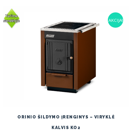
€700.00.
€450.00.
AKCIJA!
ORINIO ŠILDYMO ĮRENGINYS – VIRYKLĖ
KALVIS KO2