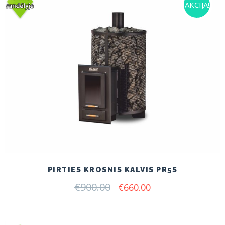
AKCIJA!
PIRTIES KROSNIS KALVIS PR5S
€
900.00
Original
Current
€
660.00
price
price
was:
is:
€900.00.
€660.00.