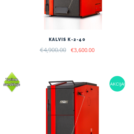
KALVIS K-2-40
€
4,900.00
Original
Current
€
3,600.00
price
price
was:
is:
€4,900.00.
€3,600.00.
AKCIJA!