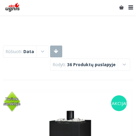
Rūšiuoti:
Data
Rodyti:
36 Produktų puslapyje
AKCIJA!