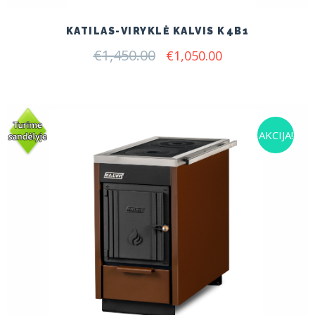
KATILAS-VIRYKLĖ KALVIS K4B1
€
1,450.00
Original
Current
€
1,050.00
price
price
was:
is:
€1,450.00.
€1,050.00.
AKCIJA!