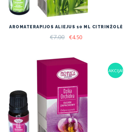
AROMATERAPIJOS ALIEJUS 10 ML CITRINŽOLĖ
€
7.00
Original
Current
€
4.50
price
price
was:
is:
€7.00.
€4.50.
AKCIJA!