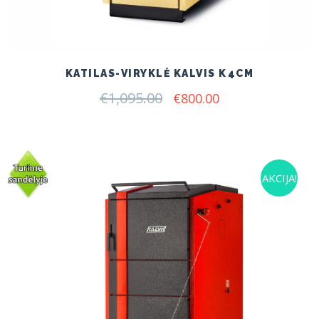
KATILAS-VIRYKLĖ KALVIS K4CM
€
1,095.00
Original
Current
€
800.00
price
price
was:
is:
€1,095.00.
€800.00.
AKCIJA!