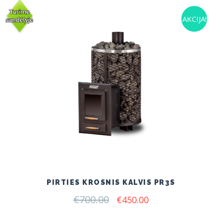
AKCIJA!
PIRTIES KROSNIS KALVIS PR3S
€
700.00
Original
Current
€
450.00
price
price
was:
is: