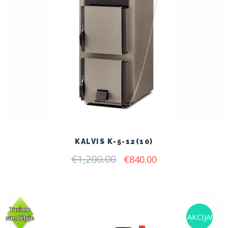
KALVIS K-5-12(10)
€
1,200.00
Original
Current
€
840.00
price
price
was:
is:
€1,200.00.
€840.00.
AKCIJA!