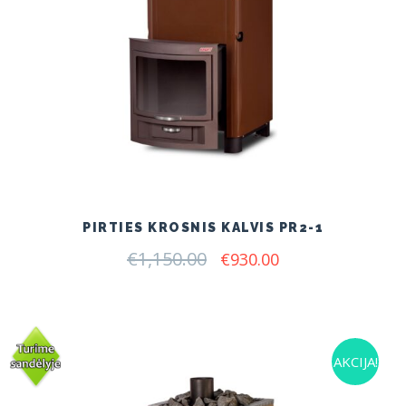
PIRTIES KROSNIS KALVIS PR2-1
€
1,150.00
Original
Current
€
930.00
price
price
was:
is:
€1,150.00.
€930.00.
AKCIJA!