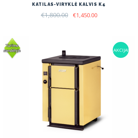
KATILAS-VIRYKLĖ KALVIS K4
€
1,800.00
Original
Current
€
1,450.00
price
price
was:
is:
€1,800.00.
€1,450.00.
AKCIJA!