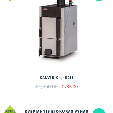
KALVIS K-5-6(8)
€
1,050.00
Original
Current
€
735.00
price
price
was:
is:
€1,050.00.
€735.00.
KVEPIANTIS BIOKURAS VYNAS