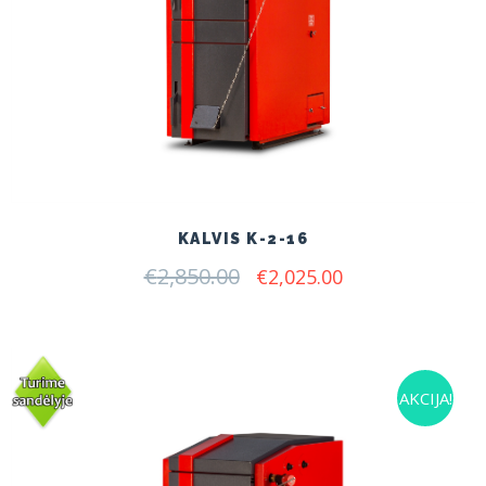
KALVIS K-2-16
€
2,850.00
Original
Current
€
2,025.00
price
price
was:
is:
€2,850.00.
€2,025.00.
AKCIJA!