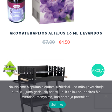
AROMATERAPIJOS ALIEJUS 10 ML LEVANDOS
€
7.00
Original
Current
€
4.50
price
price
was:
is:
€7.00.
€4.50.
AKCIJA!
Naudojame slapukus siekdami užtikrinti, kad mūsų svetainėje
suteiktų jums geriausią patirtį. Jei ir toliau naudositės šia
svetaine, manysime, kad esate ja patenkinti.
Sutinku