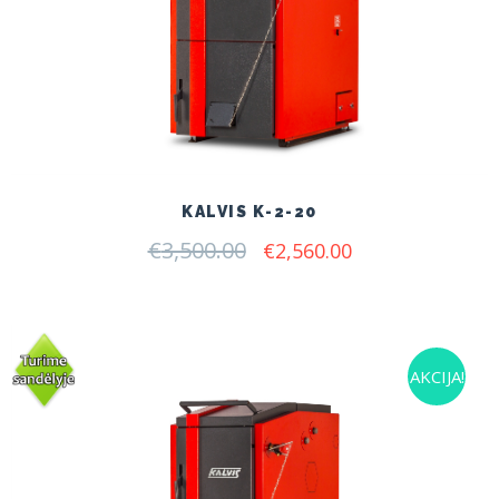
KALVIS K-2-20
€
3,500.00
Original
Current
€
2,560.00
price
price
was:
is:
€3,500.00.
€2,560.00.
AKCIJA!