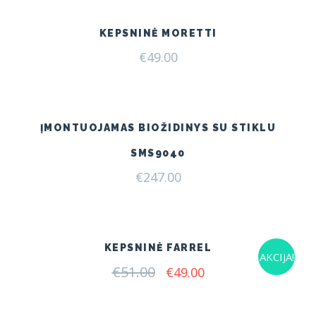
KEPSNINĖ MORETTI
€
49.00
ĮMONTUOJAMAS BIOŽIDINYS SU STIKLU
SMS9040
€
247.00
KEPSNINĖ FARREL
AKCIJA!
€
51.00
Original
Current
€
49.00
price
price
was:
is:
€51.00.
€49.00.