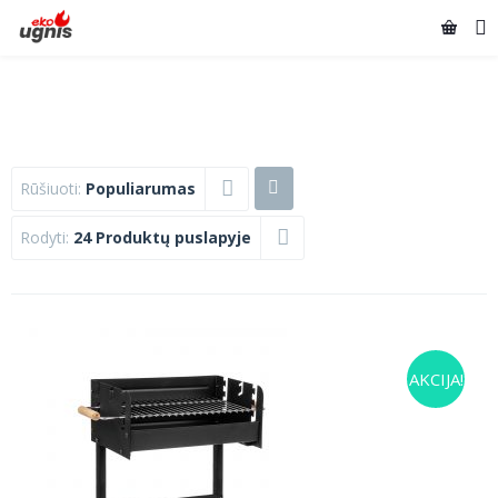
Rūšiuoti:
Populiarumas
Rodyti:
24 Produktų puslapyje
AKCIJA!