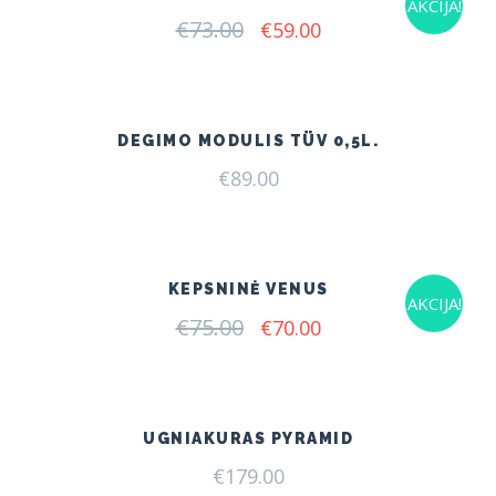
AKCIJA!
€
73.00
Original
Current
€
59.00
price
price
was:
is:
€73.00.
€59.00.
DEGIMO MODULIS TÜV 0,5L.
€
89.00
KEPSNINĖ VENUS
AKCIJA!
€
75.00
Original
Current
€
70.00
price
price
was:
is:
€75.00.
€70.00.
UGNIAKURAS PYRAMID
€
179.00