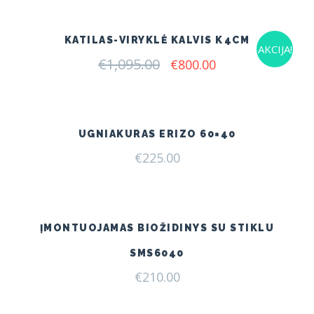
KATILAS-VIRYKLĖ KALVIS K4CM
AKCIJA!
€
1,095.00
Original
Current
€
800.00
price
price
was:
is:
€1,095.00.
€800.00.
UGNIAKURAS ERIZO 60×40
€
225.00
ĮMONTUOJAMAS BIOŽIDINYS SU STIKLU
SMS6040
€
210.00