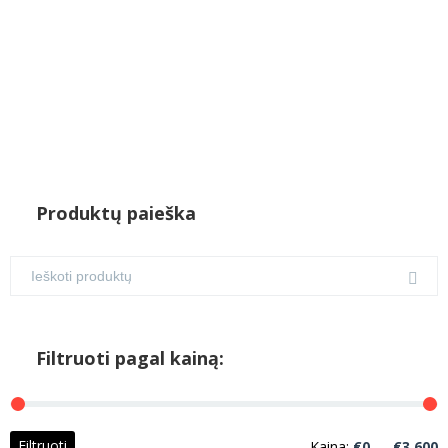
Produktų paieška
Filtruoti pagal kainą:
M
M
Filtruoti
Kaina:
€0
—
€3,600