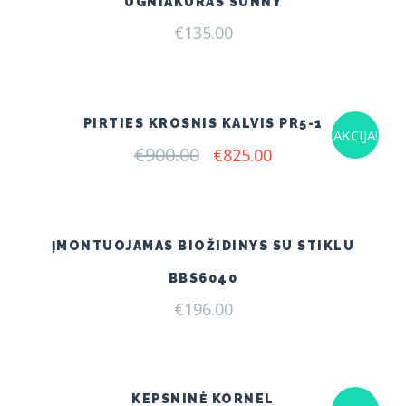
UGNIAKURAS SUNNY
€
135.00
PIRTIES KROSNIS KALVIS PR5-1
AKCIJA!
€
900.00
Original
Current
€
825.00
price
price
was:
is:
€900.00.
€825.00.
ĮMONTUOJAMAS BIOŽIDINYS SU STIKLU
BBS6040
€
196.00
KEPSNINĖ KORNEL