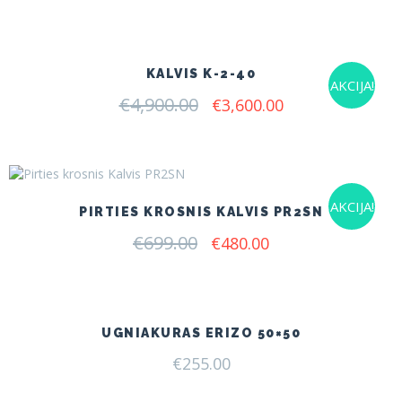
KALVIS K-2-40
AKCIJA!
€
4,900.00
Original
Current
€
3,600.00
price
price
was:
is:
€4,900.00.
€3,600.00.
AKCIJA!
PIRTIES KROSNIS KALVIS PR2SN
€
699.00
Original
Current
€
480.00
price
price
was:
is:
€699.00.
€480.00.
UGNIAKURAS ERIZO 50×50
€
255.00