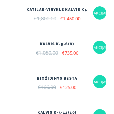
KATILAS-VIRYKLĖ KALVIS K4
AKCIJA!
€
1,800.00
Original
Current
€
1,450.00
price
price
was:
is:
€1,800.00.
€1,450.00.
KALVIS K-5-6(8)
AKCIJA!
€
1,050.00
Original
Current
€
735.00
price
price
was:
is:
€1,050.00.
€735.00.
BIOŽIDINYS BESTA
AKCIJA!
€
166.00
Original
Current
€
125.00
price
price
was:
is:
€166.00.
€125.00.
KALVIS K-5-12(10)