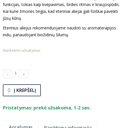
funkcijas, tokias kaip kvėpavimas, širdies ritmas ir kraujospūdis.
Kai kurie žmonės teigia, kad eteriniai aliejai gali fiziškai paveikti
jūsų kūną.
Eterinius aliejus rekomenduojame naudoti su aromaterapijos
indu, panaudojant biožidinių šilumą.
Išankstinis užsakymas
Į KREPŠELĮ
Pristatymas: prekė užsakoma, 1-2 sav.
Aprašymas
Papildoma informacija