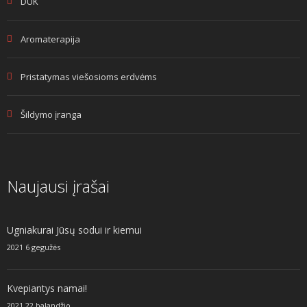
DUK
Aromaterapija
Pristatymas viešosioms erdvėms
Šildymo įranga
Naujausi įrašai
Ugniakurai Jūsų sodui ir kiemui
2021 6 gegužės
Kvepiantys namai!
2021 22 balandžio