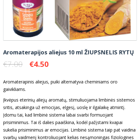
Aromaterapijos aliejus 10 ml ŽIUPSNELIS RYTŲ
Original
Current
€
7.00
€
4.50
price
price
was:
is:
Aromaterapinis aliejus, puiki alternatyva cheminiams oro
€7.00.
€4.50.
gaivikliams.
Įkvėpus eterinių aliejų aromatų, stimuliuojama limbinės sistemos
sritis, atsakinga už emocijas, elgesį, uoslę ir ilgalaikę atmintį.
Įdomu tai, kad limbinė sistema labai svarbi formuojant
prisiminimus. Tai iš dalies paaiškina, kodėl pažįstami kvapai
sukelia prisiminimus ar emocijas. Limbinė sistema taip pat vaidina
svarbų vaidmenį kontroliuojant kelias nesąmoningas fiziologines