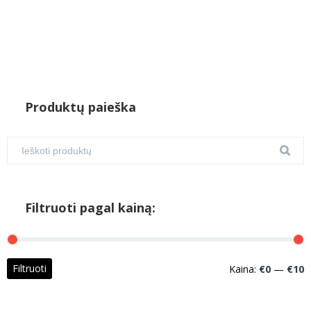
Produktų paieška
Filtruoti pagal kainą:
M
M
Filtruoti
Kaina:
€0
—
€10
k
k