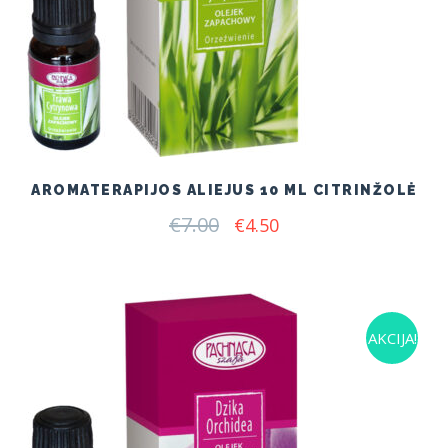
AROMATERAPIJOS ALIEJUS 10 ML CITRINŽOLĖ
€
7.00
Original
Current
€
4.50
price
price
was:
is:
€7.00.
€4.50.
AKCIJA!