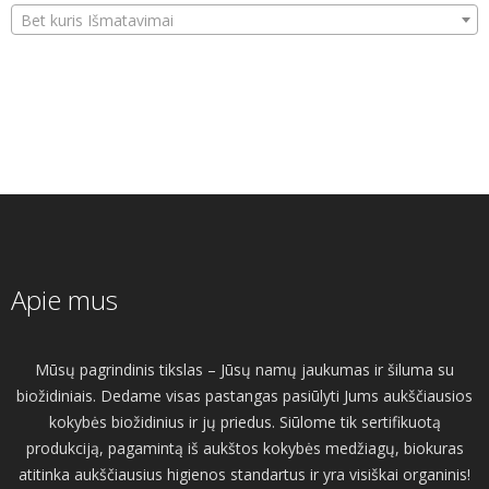
Bet kuris Išmatavimai
Apie mus
Mūsų pagrindinis tikslas – Jūsų namų jaukumas ir šiluma su
biožidiniais. Dedame visas pastangas pasiūlyti Jums aukščiausios
kokybės biožidinius ir jų priedus. Siūlome tik sertifikuotą
produkciją, pagamintą iš aukštos kokybės medžiagų, biokuras
atitinka aukščiausius higienos standartus ir yra visiškai organinis!