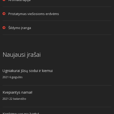
Pristatymas viešosioms erdvėms
Šildymo įranga
Naujausi įrašai
Ugniakurai Jūsų sodui ir kiemui
2021 6 gegužės
Kvepiantys namai!
2021 22 balandžio
Kepkime vasarą kartu!