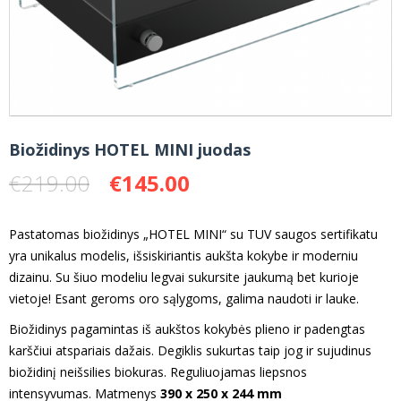
Biožidinys HOTEL MINI juodas
Original
Current
€
219.00
€
145.00
price
price
was:
is:
Pastatomas biožidinys „HOTEL MINI“ su TUV saugos sertifikatu
€219.00.
€145.00.
yra unikalus modelis, išsiskiriantis aukšta kokybe ir moderniu
dizainu. Su šiuo modeliu legvai sukursite jaukumą bet kurioje
vietoje! Esant geroms oro sąlygoms, galima naudoti ir lauke.
Biožidinys pagamintas iš aukštos kokybės plieno ir padengtas
karščiui atspariais dažais. Degiklis sukurtas taip jog ir sujudinus
biožidinį neišsilies biokuras. Reguliuojamas liepsnos
intensyvumas. Matmenys
390 x 250 x 244 mm