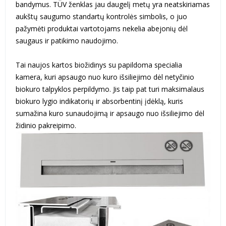
bandymus. TÜV ženklas jau daugelį metų yra neatskiriamas
aukštų saugumo standartų kontrolės simbolis, o juo
pažymėti produktai vartotojams nekelia abejonių dėl
saugaus ir patikimo naudojimo.
Tai naujos kartos biožidinys su papildoma specialia
kamera, kuri apsaugo nuo kuro išsiliejimo dėl netyčinio
biokuro talpyklos perpildymo. Jis taip pat turi maksimalaus
biokuro lygio indikatorių ir absorbentinį įdėklą, kuris
sumažina kuro sunaudojimą ir apsaugo nuo išsiliejimo dėl
židinio pakreipimo.