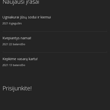
Naujausi įrašai
Ugniakurai Jūsų sodui ir kiemui
2021 6 gegužės
Kvepiantys namai!
2021 22 balandžio
Kepkime vasarą kartu!
2021 13 balandžio
Prisijunkite!