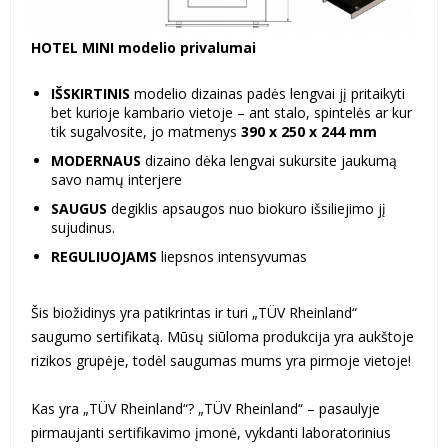
HOTEL MINI modelio privalumai
IŠSKIRTINIS
modelio dizainas padės lengvai jį pritaikyti
bet kurioje kambario vietoje – ant stalo, spintelės ar kur
tik sugalvosite, jo matmenys
390 x 250 x 244 mm
MODERNAUS
dizaino dėka lengvai sukursite jaukumą
savo namų interjere
SAUGUS
degiklis apsaugos nuo biokuro išsiliejimo jį
sujudinus.
REGULIUOJAMS
liepsnos intensyvumas
Šis biožidinys yra patikrintas ir turi „TÜV Rheinland“
saugumo sertifikatą. Mūsų siūloma produkcija yra aukštoje
rizikos grupėje, todėl saugumas mums yra pirmoje vietoje!
Kas yra „TÜV Rheinland“? „TÜV Rheinland“ – pasaulyje
pirmaujanti sertifikavimo įmonė, vykdanti laboratorinius