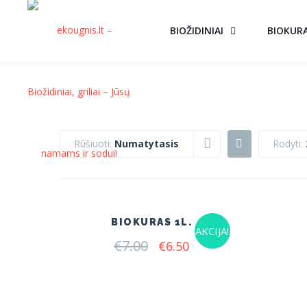
BIOŽIDINIAI
BIOKUR
Rūšiuoti:
Numatytasis
Rodyti:
BIOKURAS 1L.
AKCIJA!
€
7.00
Original
Current
€
6.50
price
price
was:
is:
€7.00.
€6.50.