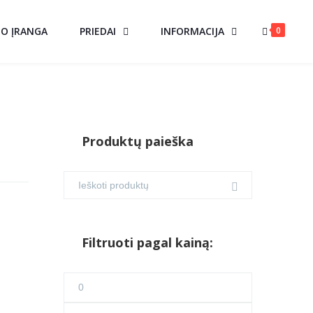
0
MO ĮRANGA
PRIEDAI
INFORMACIJA
Produktų paieška
Filtruoti pagal kainą:
Min
kaina
Maks