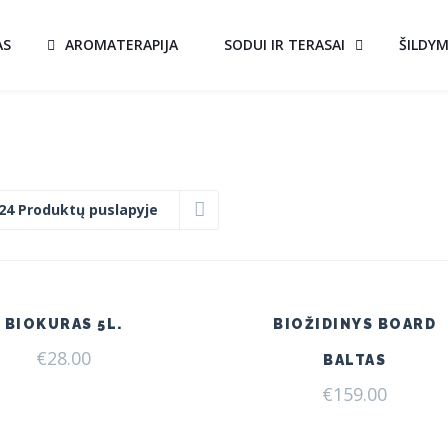
AS
AROMATERAPIJA
SODUI IR TERASAI
ŠILDY
24 Produktų puslapyje
BIOKURAS 5L.
BIOŽIDINYS BOARD
€
28.00
BALTAS
€
159.00