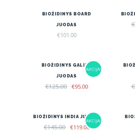
BIOŽIDINYS BOARD
BIOŽ
€
JUODAS
€
101.00
BIOŽIDINYS GALINA
BIO
AKCIJA!
JUODAS
€
125.00
Original
Current
€
€
95.00
price
price
was:
is:
€125.00.
€95.00.
BIOŽIDINYS INDIA JUODAS
BIO
AKCIJA!
€
145.00
Original
Current
€
119.00
price
price