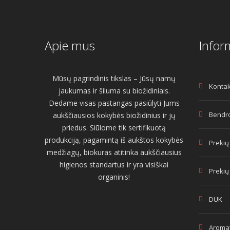
Apie mus
Infor
Mūsų pagrindinis tikslas – Jūsų namų
Kontak
jaukumas ir šiluma su biožidiniais.
Dedame visas pastangas pasiūlyti Jums
Bendro
aukščiausios kokybės biožidinius ir jų
priedus. Siūlome tik sertifikuotą
produkciją, pagamintą iš aukštos kokybės
Prekių
medžiagų, biokuras atitinka aukščiausius
higienos standartus ir yra visiškai
Prekių
organinis!
DUK
Aromat