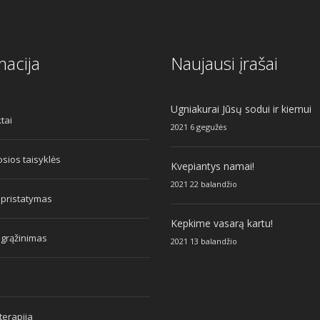
macija
Naujausi įrašai
Ugniakurai Jūsų sodui ir kiemui
tai
2021 6 gegužės
sios taisyklės
Kvepiantys namai!
2021 22 balandžio
 pristatymas
Kepkime vasarą kartu!
 grąžinimas
2021 13 balandžio
erapija