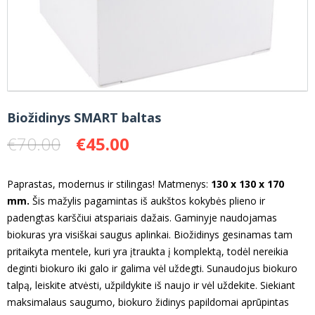
Biožidinys SMART baltas
Original
Current
€
70.00
€
45.00
price
price
was:
is:
Paprastas, modernus ir stilingas! Matmenys:
130 x 130 x 170
€70.00.
€45.00.
mm.
Šis mažylis pagamintas iš aukštos kokybės plieno ir
padengtas karščiui atspariais dažais. Gaminyje naudojamas
biokuras yra visiškai saugus aplinkai. Biožidinys gesinamas tam
pritaikyta mentele, kuri yra įtraukta į komplektą, todėl nereikia
deginti biokuro iki galo ir galima vėl uždegti. Sunaudojus biokuro
talpą, leiskite atvėsti, užpildykite iš naujo ir vėl uždekite. Siekiant
maksimalaus saugumo, biokuro židinys papildomai aprūpintas