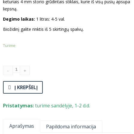
keturiais 4 mm storio grūdintais stiklais, kurie iš visų pusių apsupa
liepsną.
Degimo laikas:
1 litras: 4-5 val.
Biožidinį galite rinktis iš 5 skirtingų spalvų.
Turime
Į KREPŠELĮ
Pristatymas:
turime sandėlyje, 1-2 d.d.
Aprašymas
Papildoma informacija