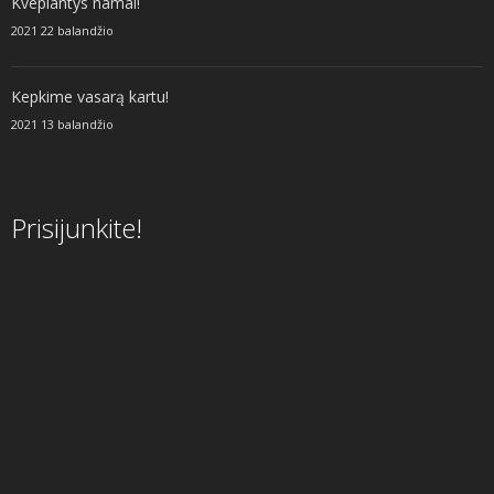
Kvepiantys namai!
2021 22 balandžio
Kepkime vasarą kartu!
2021 13 balandžio
Prisijunkite!