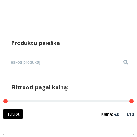
Produktų paieška
Filtruoti pagal kainą:
M
M
Filtruoti
Kaina:
€0
—
€10
k
k