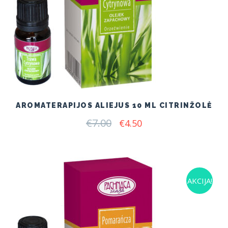
AROMATERAPIJOS ALIEJUS 10 ML CITRINŽOLĖ
€
7.00
Original
Current
€
4.50
price
price
was:
is:
€7.00.
€4.50.
AKCIJA!