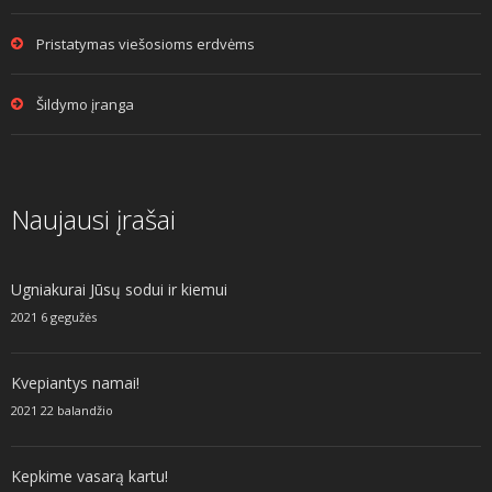
Pristatymas viešosioms erdvėms
Šildymo įranga
Naujausi įrašai
Ugniakurai Jūsų sodui ir kiemui
2021 6 gegužės
Kvepiantys namai!
2021 22 balandžio
Kepkime vasarą kartu!