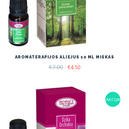
AROMATERAPIJOS ALIEJUS 10 ML MIŠKAS
€
7.00
Original
Current
€
4.50
price
price
was:
is:
€7.00.
€4.50.
AKCIJA!