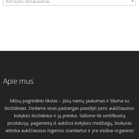
Bet kuris Išmatavimai
Apie mus
Mūsų pagrindinis tikslas – Jūsų namų jaukumas ir šiluma su
biožidiniais. Dedame visas pastangas pasiūlyti Jums aukščiausios
kokybės biožidinius ir jų priedus. Siūlome tik sertifikuotą
produkciją, pagamintą iš aukštos kokybės medžiagų, biokuras
atitinka aukščiausius higienos standartus ir yra visiškai organinis!