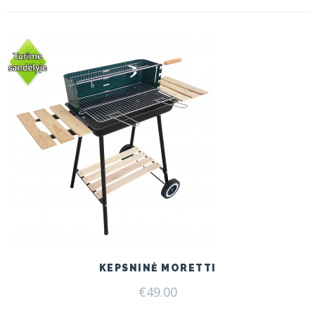
KEPSNINĖ MORETTI
€
49.00