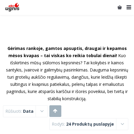
Gėrimas rankoje, gamtos apsuptis, draugai ir kepamos
mėsos kvapas – tai viskas ko reikia tobulai dienai!
Kuo
išskirtinės mūsų siūlomos kepsninės? Tai kokybės ir kainos
santykis, įvairovė ir galimybių pasirinkimas. Dauguma kepsninių
turi grotelių aukščio reguliavimą, dangčius, kurie leidžią iškepti
sultingus ir kvapnius patiekalus, pelenų talpas ir emaliuotus
pagrindus, kurie atsparūs karščiui ir išorės poveikiui, bei tvirtą ir
stabilią konstrukciją.
Rūšiuoti:
Data
Rodyti:
24 Produktų puslapyje