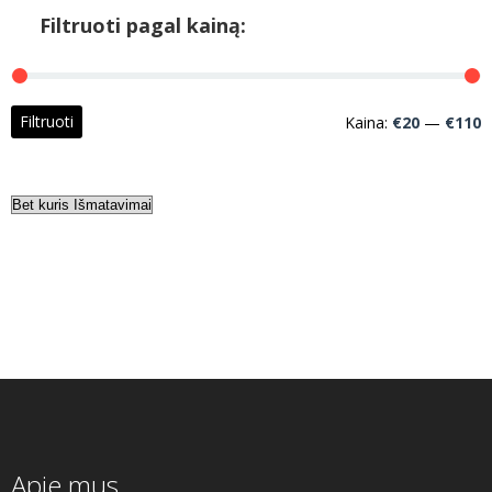
Filtruoti pagal kainą:
M
M
Filtruoti
Kaina:
€20
—
€110
k
k
Apie mus