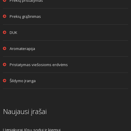
Prekių pristatymas
Prekių grąžinimas
DUK
Aromaterapija
Pristatymas viešosioms erdvėms
Šildymo įranga
Naujausi įrašai
Ugniakurai Jūsų sodui ir kiemui