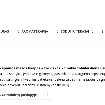
KURAS
AROMATERAPIJA
SODUI IR TERASAI
Š
kepamos mėsos kvapas – tai viskas ko reikia tobulai dienai!
K
ainos santykis, įvairovė ir galimybių pasirinkimas. Dauguma kepsninių 
kepti sultingus ir kvapnius patiekalus, pelenų talpas ir emaliuotus pagr
orės poveikiui, bei tvirtą ir stabilią konstrukciją.
24 Produktų puslapyje