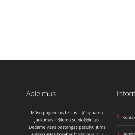
€
36.00
Origin
was:
is:
€
30.00
price
€128.00.
€110.00.
was:
€36.00
Apie mus
Infor
Mūsų pagrindinis tikslas – Jūsų namų
Kontak
jaukumas ir šiluma su biožidiniais.
Dedame visas pastangas pasiūlyti Jums
Bendro
aukščiausios kokybės biožidinius ir jų