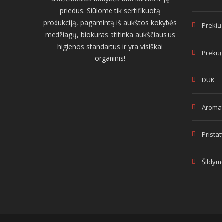
priedus. Siūlome tik sertifikuotą
produkciją, pagamintą iš aukštos kokybės
Prekių
medžiagų, biokuras atitinka aukščiausius
higienos standartus ir yra visiškai
Prekių
organinis!
DUK
Aromat
Prista
Šildym