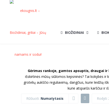
BIOŽIDINIAI
BIO
Gėrimas rankoje, gamtos apsuptis, draugai ir 
išskirtinės mūsų siūlomos kepsninės? Tai kokybės ir k
grotelių aukščio reguliavimą, dangčius, kurie leidžią iš
kurie atsparūs karščiui ir iš
Rūšiuoti:
Numatytasis
Rodyti: