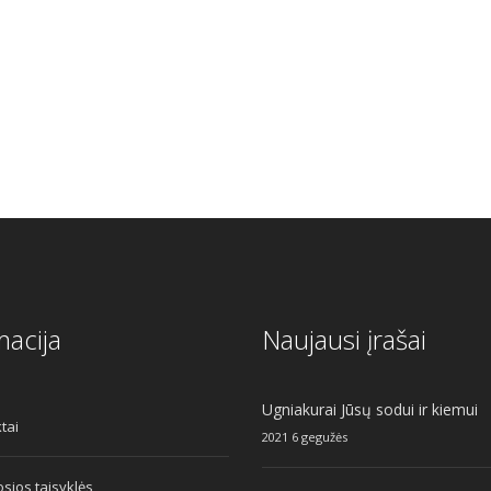
al
Current
price
is:
.
€30.00.
macija
Naujausi įrašai
Ugniakurai Jūsų sodui ir kiemui
tai
2021 6 gegužės
sios taisyklės