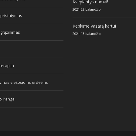
Kvepiantys namai!
2021 22 balandžio
 pristatymas
Kepkime vasarą kartu!
 grąžinimas
2021 13 balandžio
erapija
tymas viešosioms erdvėms
o įranga